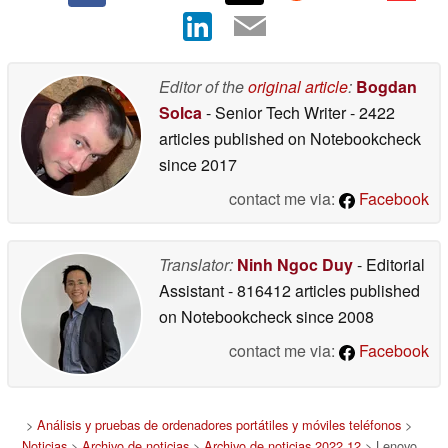
Editor of the
original article
:
Bogdan
Solca
- Senior Tech Writer
- 2422
articles published on Notebookcheck
since 2017
contact me via:
Facebook
Translator:
Ninh Ngoc Duy
- Editorial
Assistant
- 816412 articles published
on Notebookcheck
since 2008
contact me via:
Facebook
>
Análisis y pruebas de ordenadores portátiles y móviles teléfonos
>
Noticias
>
Archivo de noticias
>
Archivo de noticias 2022 12
> Lenovo