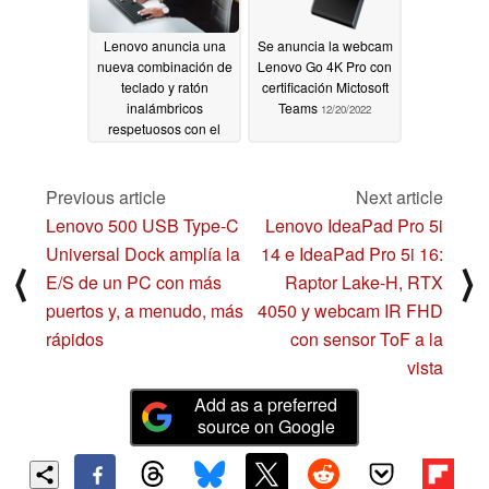
Lenovo anuncia una
Se anuncia la webcam
nueva combinación de
Lenovo Go 4K Pro con
teclado y ratón
certificación Mictosoft
inalámbricos
Teams
12/20/2022
respetuosos con el
medio ambiente
12/20/2022
Previous article
Next article
Lenovo 500 USB Type-C
Lenovo IdeaPad Pro 5i
Universal Dock amplía la
14 e IdeaPad Pro 5i 16:
⟨
⟩
E/S de un PC con más
Raptor Lake-H, RTX
puertos y, a menudo, más
4050 y webcam IR FHD
rápidos
con sensor ToF a la
vista
Add as a preferred
source on Google