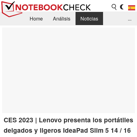
Home
Análisis
Noticias
...
FAQ/Técnica
Biblioteca
Orientación para la Compra
Busca
Contacto
CES 2023 | Lenovo presenta los portátiles
delgados y ligeros IdeaPad Slim 5 14 / 16