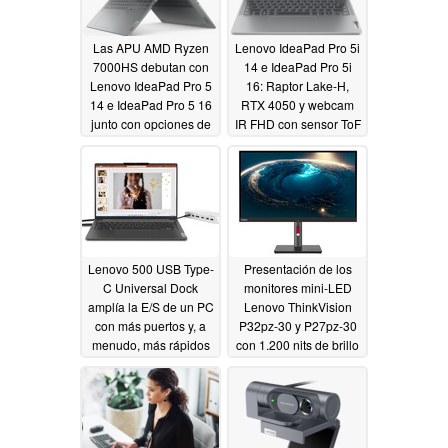
Las APU AMD Ryzen
Lenovo IdeaPad Pro 5i
7000HS debutan con
14 e IdeaPad Pro 5i
Lenovo IdeaPad Pro 5
16: Raptor Lake-H,
14 e IdeaPad Pro 5 16
RTX 4050 y webcam
junto con opciones de
IR FHD con sensor ToF
GPU de hasta Nvidia
a la vista
12/20/2022
RTX 4050
12/20/2022
Lenovo 500 USB Type-
Presentación de los
C Universal Dock
monitores mini-LED
amplía la E/S de un PC
Lenovo ThinkVision
con más puertos y, a
P32pz-30 y P27pz-30
menudo, más rápidos
con 1.200 nits de brillo
máximo, 1.552 zonas
12/20/2022
de atenuación local y
un conmutador KVM
12/20/2022