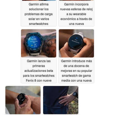
Garmin afirma
Garmin incorpora
solucionar los
nuevas esferas de reloj
problemas de carga
a su wearable
solar en varios
económico a través de
smartwatches
una nueva
mediante una nueva
actualización
10/01/2024
actualización de
software
10/01/2024
Garmin lanza las
Garmin introduce más
primeras
de una docena de
actualizaciones beta
mejoras en su popular
para los smartwatches
smartwatch de gama
Fenix 8 con nueve
media con una nueva
nuevas funciones
actualización
09/26/2024
09/27/2024