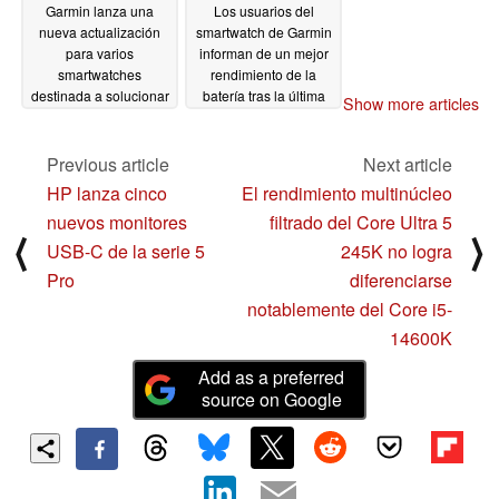
Garmin lanza una
Los usuarios del
nueva actualización
smartwatch de Garmin
para varios
informan de un mejor
smartwatches
rendimiento de la
destinada a solucionar
batería tras la última
Show more articles
los fallos de actividad
actualización
09/25/2024
09/26/2024
Previous article
Next article
HP lanza cinco
El rendimiento multinúcleo
nuevos monitores
filtrado del Core Ultra 5
⟨
⟩
USB-C de la serie 5
245K no logra
Pro
diferenciarse
notablemente del Core i5-
14600K
Add as a preferred
source on Google