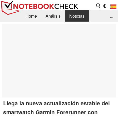
Home
Análisis
Noticias
...
FAQ/Técnica
Biblioteca
Orientación para la Compra
Busca
Contacto
Llega la nueva actualización estable del
smartwatch Garmin Forerunner con