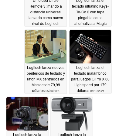
Unfolded Circle
Logitech lanza el
Remote 3: mando a
teclado ultrafino Keys-
distancia universal
To-Go 2 con tapa
lanzado como nuevo
plegable como
rival de Logitech
alternativa al Magic
Harmony
Keyboard
06/22/2024
06/21/2024
Logitech lanza nuevos
Logitech lanza el
periféricos de teclado y
teclado inalámbrico
ratón MX centrados en
para juegos G Pro X 60
Mac desde 79,99
Lightspeed por 179
dólares
dólares
05/30/2024
04/10/2024
Logitech lanza la
Logitech lanza la