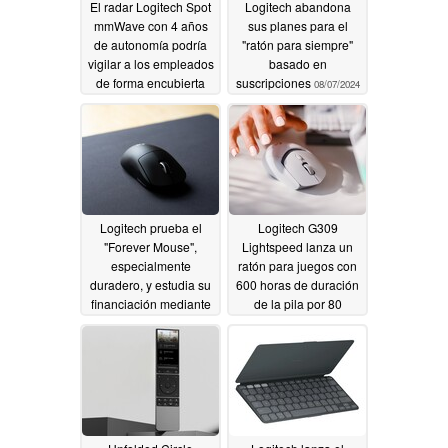
El radar Logitech Spot
Logitech abandona
mmWave con 4 años
sus planes para el
de autonomía podría
"ratón para siempre"
vigilar a los empleados
basado en
de forma encubierta
suscripciones
08/07/2024
01/29/2025
Logitech prueba el
Logitech G309
"Forever Mouse",
Lightspeed lanza un
especialmente
ratón para juegos con
duradero, y estudia su
600 horas de duración
financiación mediante
de la pila por 80
un modelo de
dólares
07/10/2024
suscripción
08/01/2024