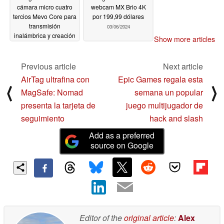
cámara micro cuatro
webcam MX Brio 4K
tercios Mevo Core para
por 199,99 dólares
transmisión
03/06/2024
inalámbrica y creación
Show more articles
de contenidos
03/21/2024
Previous article
Next article
AirTag ultrafina con
Epic Games regala esta
⟨
⟩
MagSafe: Nomad
semana un popular
presenta la tarjeta de
juego multijugador de
seguimiento
hack and slash
Add as a preferred
source on Google
Editor of the
original article
:
Alex