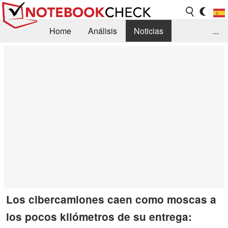
Home
Análisis
Noticias
...
FAQ/Técnica
Biblioteca
Orientación para la Compra
Busca
Contacto
Los cibercamiones caen como moscas a
los pocos kilómetros de su entrega: