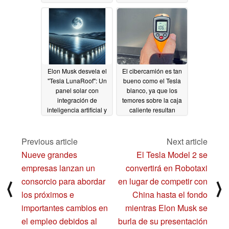
transferencia gratuita
de FSD y el filtro de
créditos fiscales
04/05/2024
Elon Musk desvela el
El cibercamión es tan
"Tesla LunaRoof": Un
bueno como el Tesla
panel solar con
blanco, ya que los
integración de
temores sobre la caja
inteligencia artificial y
caliente resultan
un nuevo revestimiento
exagerados
04/01/2024
para generar
electricidad por la
Previous article
Next article
noche
04/01/2024
Nueve grandes
El Tesla Model 2 se
empresas lanzan un
convertirá en Robotaxi
consorcio para abordar
en lugar de competir con
⟨
⟩
los próximos e
China hasta el fondo
importantes cambios en
mientras Elon Musk se
el empleo debidos al
burla de su presentación