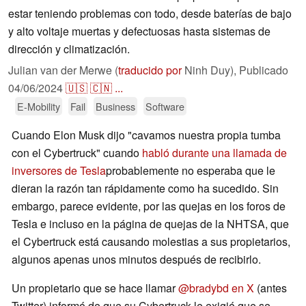
estar teniendo problemas con todo, desde baterías de bajo
y alto voltaje muertas y defectuosas hasta sistemas de
dirección y climatización.
Julian van der Merwe (
traducido por
Ninh Duy),
Publicado
04/06/2024
🇺🇸
🇨🇳
...
E-Mobility
Fail
Business
Software
Cuando Elon Musk dijo "cavamos nuestra propia tumba
con el Cybertruck" cuando
habló durante una llamada de
inversores de Tesla
probablemente no esperaba que le
dieran la razón tan rápidamente como ha sucedido. Sin
embargo, parece evidente, por las quejas en los foros de
Tesla e incluso en la página de quejas de la NHTSA, que
el Cybertruck está causando molestias a sus propietarios,
algunos apenas unos minutos después de recibirlo.
Un propietario que se hace llamar
@bradybd en X
(antes
Twitter) informó de que su Cybertruck le exigió que se