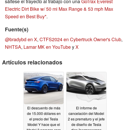
sáltese el trayecto al trabajo con una
GoTrax Everest
Electric Dirt Bike w/ 50 mi Max Range & 53 mph Max
Speed en Best Buy
.
Fuente(s)
@bradybd en X
,
CTFS2024 en Cybertruck Owner's Club
,
NHTSA
,
Lamar MK en YouTube
y
X
Artículos relacionados
El descuento de más
El informe de
de 15.000 dólares en
cancelación del Model
el precio del Tesla
2 es prematuro y el jefe
Model Y hace que el
de diseño de Tesla
Model 3 parezca caro
dice "permanezcan