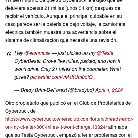
detuviera apenas 21 millas (unos 34 km) después de
recibir el vehículo. Aunque el principal culpable en su
caso parece ser la batería de bajo voltaje, la camioneta
eléctrica también muestra una advertencia sobre el
sistema de climatización que necesita una revisión.
Hey
@elonmusk
— just picked up my
@Tesla
CyberBeast. Drove five miles, parked, and now it
won’t drive. Only 21 miles on the odometer. What
gives?
pic.twitter.com/vM4hUm8ofQ
— Brady Brim-DeForest (@bradybd)
April 4, 2024
Otro propietario que publicó en el Club de Propietarios de
Cybertruck de
https://www.cybertruckownersclub.com/forum/threads/error-
on-my-ct-after-300-miles-it-wont-charge.13824/
afirmaba
que su Tesla Cybertruck empezó a tener problemas con el