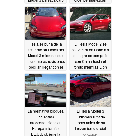
atentos
04/09/2024
04/08/2024
Tesla se burla de la
El Tesla Model 2 se
aceleración lúdica del
convertirá en Robotaxi
Model 3 mientras que
en lugar de competir
las primeras revisiones
con China hasta el
podrían llegar con el
fondo mientras Elon
anuncio
Musk se burla de su
04/06/2024
presentación en
agosto
04/06/2024
La normativa bloquea
El Tesla Model 3
los Teslas
Ludicrous filmado
autoconducidos en
horas antes de su
Europa mientras
lanzamiento oficial
EE.UU. obtiene la
04/02/2024