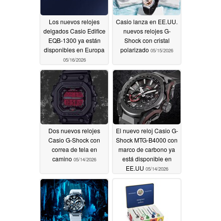
Los nuevos relojes
Casio lanza en EE.UU.
delgados Casio Edifice
nuevos relojes G-
EQB-1300 ya están
Shock con cristal
disponibles en Europa
polarizado
05/15/2026
05/16/2026
Dos nuevos relojes
El nuevo reloj Casio G-
Casio G-Shock con
Shock MTG-B4000 con
correa de tela en
marco de carbono ya
camino
está disponible en
05/14/2026
EE.UU
05/14/2026