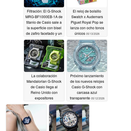
Filtración: El G-Shock
El reloj de bolsillo
MRG-BF1000EB-1A de
Swatch x Audemars
titanio de Casio sale a
Piguet Royal Pop se
la superficie con bisel
lanza con ocho tonos
de zafiro facetado y un
únicos
05/13/2026
precio de 7.700
dólares
05/13/2026
La colaboración
Próximo lanzamiento
Mandalorian G-Shock
de los nuevos relojes
de Casio llega al
Casio G-Shock con
Reino Unido con
carcasa azul
expositores
transparente
05/12/2026
coleccionables
05/12/2026