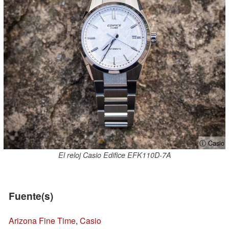
ⓘ Casio
El reloj Casio Edifice EFK110D-7A
Fuente(s)
Arizona Fine Time
,
Casio