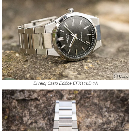
ⓘ Casio
El reloj Casio Edifice EFK110D-1A