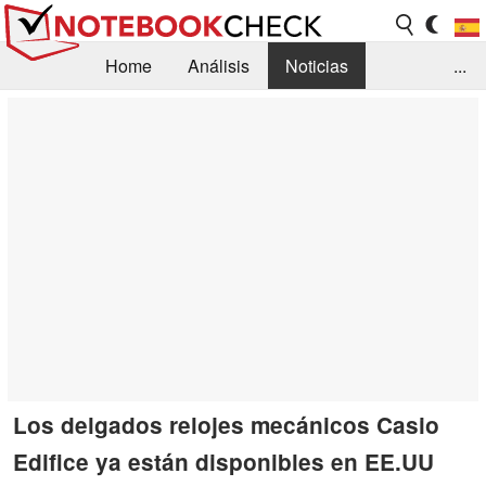
Home
Análisis
Noticias
...
FAQ/Técnica
Biblioteca
Orientación para la Compra
Busca
Contacto
Los delgados relojes mecánicos Casio
Edifice ya están disponibles en EE.UU