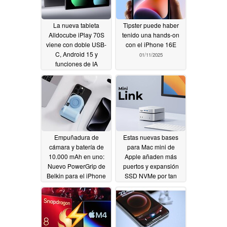
La nueva tableta
Tipster puede haber
Alldocube iPlay 70S
tenido una hands-on
viene con doble USB-
con el iPhone 16E
C, Android 15 y
01/11/2025
funciones de IA
01/15/2025
Empuñadura de
Estas nuevas bases
cámara y batería de
para Mac mini de
10.000 mAh en uno:
Apple añaden más
Nuevo PowerGrip de
puertos y expansión
Belkin para el iPhone
SSD NVMe por tan
sólo 69,99 dólares
01/06/2025
01/05/2025