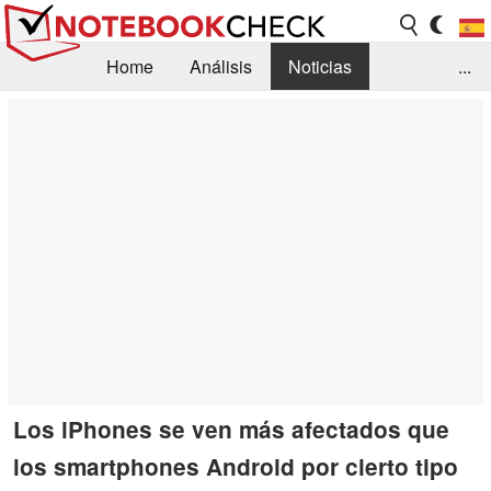
Home
Análisis
Noticias
...
FAQ/Técnica
Biblioteca
Orientación para la Compra
Busca
Contacto
Los iPhones se ven más afectados que
los smartphones Android por cierto tipo