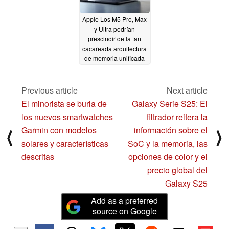
Apple Los M5 Pro, Max
y Ultra podrían
prescindir de la tan
cacareada arquitectura
de memoria unificada
en favor de diseños
divididos de CPU y
GPU fabricados en
Previous article
Next article
TSMC N3E
12/30/2024
El minorista se burla de
Galaxy Serie S25: El
los nuevos smartwatches
filtrador reitera la
Garmin con modelos
información sobre el
⟨
⟩
solares y características
SoC y la memoria, las
descritas
opciones de color y el
precio global del
Galaxy S25
Add as a preferred
source on Google