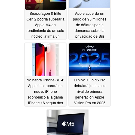
Snapdragon 8 Elite
Apple acuerda un
Gen 2 podría superar a
pago de 95 millones
Apple M4 en
de dólares por la
rendimiento de un solo
demanda sobre la
núcleo, afirma un
privacidad de Siri
informante fiable
01/03/2025
01/04/2025
No habrá iPhone SE 4:
El Vivo X Fold5 Pro
Apple incorporará un
debutará junto a su
nuevo iPhone
rival de primera
económico a la gama
generación Apple
iPhone 16 según dos
Vision Pro en 2025
filtradores
01/01/2025
12/30/2024