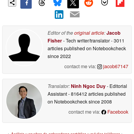
Editor of the
original article
:
Jacob
Fisher
- Tech writer/translator
- 3011
articles published on Notebookcheck
since 2022
contact me via:
jacob67147
Translator:
Ninh Ngoc Duy
- Editorial
Assistant
- 816412 articles published
on Notebookcheck
since 2008
contact me via:
Facebook
>
Análisis y pruebas de ordenadores portátiles y móviles teléfonos
>