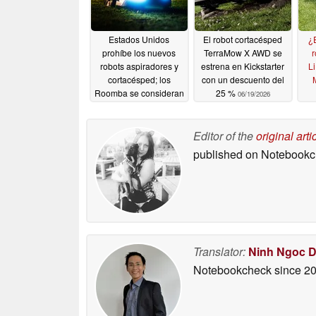
Estados Unidos
El robot cortacésped
¿
prohíbe los nuevos
TerraMow X AWD se
r
robots aspiradores y
estrena en Kickstarter
L
cortacésped; los
con un descuento del
Roomba se consideran
25 %
06/19/2026
ahora una amenaza
para la seguridad
nacional
Editor of the
original arti
07/30/2026
published on Notebook
Translator:
Ninh Ngoc 
Notebookcheck
since 2