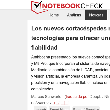
Home
Análisis
Noticias
Los nuevos cortacéspedes 
tecnologías para ofrecer un
fiabilidad
Anthbot ha presentado los nuevos cortacésp
y M9 Pro, que incorporan el sistema de nav
Mediante la combinación de LiDAR, posici
y visión artificial, la empresa garantiza un p
precisión y una navegación fiable incluso en 
complicados.
Marcus Schwarten (
traducido por
DeepL / Ni
06/24/2026
🇺🇸
🇩🇪
...
Launch
Smart Home
Robot / Robotics