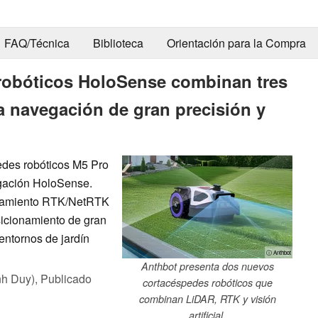
FAQ/Técnica
Biblioteca
Orientación para la Compra
robóticos HoloSense combinan tres
a navegación de gran precisión y
edes robóticos M5 Pro
egación HoloSense.
onamiento RTK/NetRTK
osicionamiento de gran
entornos de jardín
ⓘ Anthbot
Anthbot presenta dos nuevos
nh Duy),
Publicado
cortacéspedes robóticos que
combinan LiDAR, RTK y visión
artificial.