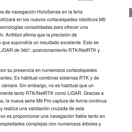
ma de navegación HoloSense en la feria
ilizará en los nuevos cortacéspedes robóticos M5
 tecnologías consolidadas para ofrecer una
ín. Anthbot afirma que la precisión de
o que supondría un resultado excelente. Esto se
 LiDAR de 360°, posicionamiento RTK/NetRTK y
s por su presencia en numerosos cortacéspedes
icantes. Es habitual combinar sistemas RTK y de
 cámara. Sin embargo, no es habitual que un
neamente tanto RTK/NetRTK como LiDAR. Gracias a
s, la nueva serie M9 Pro captura de forma continua
y realiza una validación cruzada de esta
tivo es proporcionar una navegación fiable tanto en
propiedades complejas con numerosos árboles y