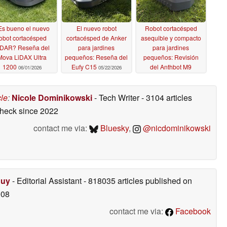
Es bueno el nuevo
El nuevo robot
Robot cortacésped
obot cortacésped
cortacésped de Anker
asequible y compacto
iDAR? Reseña del
para jardines
para jardines
Mova LiDAX Ultra
pequeños: Reseña del
pequeños: Revisión
1200
Eufy C15
del Anthbot M9
06/01/2026
05/22/2026
05/18/2026
cle
:
Nicole Dominikowski
- Tech Writer
- 3104 articles
check
since 2022
contact me via:
Bluesky
,
@nicdominikowski
Duy
- Editorial Assistant
- 818035 articles published on
008
contact me via:
Facebook