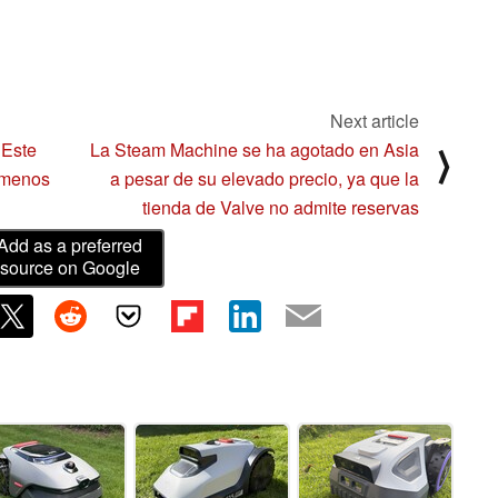
Next article
 Este
La Steam Machine se ha agotado en Asia
⟩
 menos
a pesar de su elevado precio, ya que la
tienda de Valve no admite reservas
Add as a preferred
source on Google