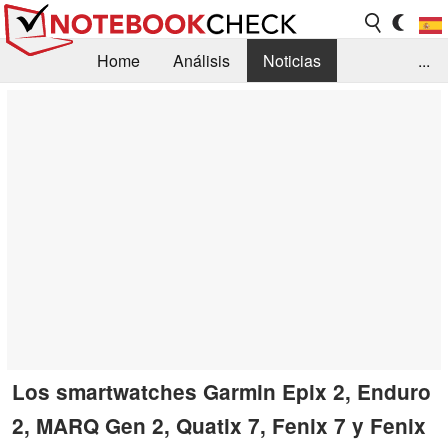
Home
Análisis
Noticias
...
FAQ/Técnica
Biblioteca
Orientación para la Compra
Busca
Contacto
Los smartwatches Garmin Epix 2, Enduro
2, MARQ Gen 2, Quatix 7, Fenix 7 y Fenix