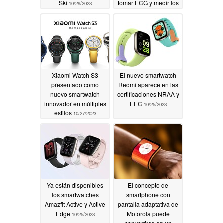
Ski
tomar ECG y medir los
10/29/2023
niveles de presión
arterial
10/27/2023
Xiaomi Watch S3
El nuevo smartwatch
presentado como
Redmi aparece en las
nuevo smartwatch
certificaciones NRAA y
innovador en múltiples
EEC
10/25/2023
estilos
10/27/2023
Ya están disponibles
El concepto de
los smartwatches
smartphone con
Amazfit Active y Active
pantalla adaptativa de
Edge
Motorola puede
10/25/2023
convertirse en un