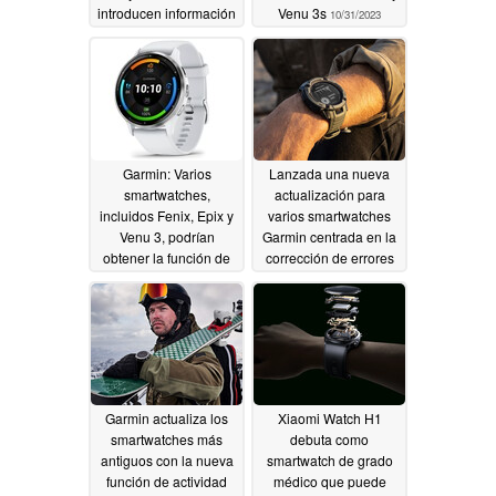
introducen información
Venu 3s
10/31/2023
mejorada sobre el
sueño y otras nuevas
funciones
11/02/2023
Garmin: Varios
Lanzada una nueva
smartwatches,
actualización para
incluidos Fenix, Epix y
varios smartwatches
Venu 3, podrían
Garmin centrada en la
obtener la función de
corrección de errores
medición de la
10/29/2023
temperatura de la piel
mediante una
actualización de
software
10/30/2023
Garmin actualiza los
Xiaomi Watch H1
smartwatches más
debuta como
antiguos con la nueva
smartwatch de grado
función de actividad
médico que puede