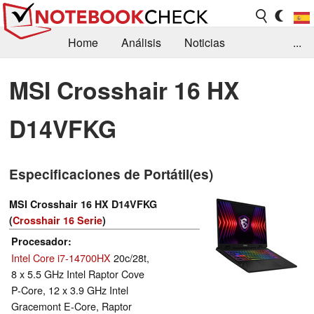
Home
Análisis
Noticias
...
FAQ/Técnica
Biblioteca
MSI Crosshair 16 HX
Orientación para la Compra
Busca
D14VFKG
Contacto
Especificaciones de Portátil(es)
MSI Crosshair 16 HX D14VFKG
(
Crosshair 16 Serie
)
Procesador
Intel Core i7-14700HX
20c/28t,
8 x 5.5 GHz Intel Raptor Cove
P-Core, 12 x 3.9 GHz Intel
Gracemont E-Core, Raptor