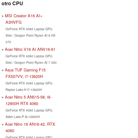
otro CPU
MSI Creator A16 AI+
A3HVFG
GeForce RTX 4060 Laptop GPU,
Strix / Gorgon Point Ryzen AI 9 HX
370
Acer Nitro V16 AI ANV16-61
GeForce RTX 4060 Laptop GPU,
Strix / Gorgon Point Ryzen AI 7 350
Asus TUF Gaming F15
FX507VV, i7-13620H
GeForce RTX 4060 Laptop GPU,
Raptor Lake-H i7-13620H
Acer Nitro 5 AN515-58, i9-
12900H RTX 4060
GeForce RTX 4060 Laptop GPU,
Alder Lake-P i9-12900H
Acer Nitro 16 AN16-42, RTX
4060
GeForce RTX 4060 Laptop GPU,