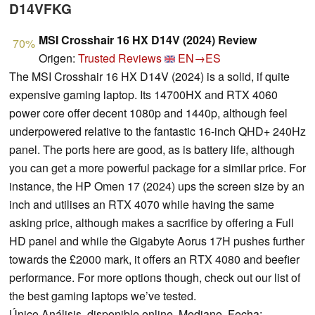
D14VFKG
MSI Crosshair 16 HX D14V (2024) Review
70%
Origen:
Trusted Reviews
EN→ES
The MSI Crosshair 16 HX D14V (2024) is a solid, if quite
expensive gaming laptop. Its 14700HX and RTX 4060
power core offer decent 1080p and 1440p, although feel
underpowered relative to the fantastic 16-inch QHD+ 240Hz
panel. The ports here are good, as is battery life, although
you can get a more powerful package for a similar price. For
instance, the HP Omen 17 (2024) ups the screen size by an
inch and utilises an RTX 4070 while having the same
asking price, although makes a sacrifice by offering a Full
HD panel and while the Gigabyte Aorus 17H pushes further
towards the £2000 mark, it offers an RTX 4080 and beefier
performance. For more options though, check out our list of
the best gaming laptops we’ve tested.
Único Análisis, disponible online, Mediano, Fecha: