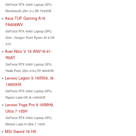
GeForce RTX 4060 Laptop GPU,
Rembrandt (Zen 3+) R5 7535HS
Asus TUF Gaming A16
FA608WV
GeForce RTX 4060 Laptop GPU,
Strix / Gorgon Point Ryzen AI 9 HX
370
Acer Nitro V 16 ANV16-41-
R5AT
GeForce RTX 4060 Laptop GPU,
Hawk Point (Zen 4/4c) R7 8845HS
Lenovo Legion 5 16IRX9, i9-
14900HX
GeForce RTX 4060 Laptop GPU,
Raptor Lake-HX i9-14900HX
Lenovo Yoga Pro 9 16IMH9,
Ultra 7 155H
GeForce RTX 4060 Laptop GPU,
Meteor Lake-H Ultra 7 155H
MSI Sword 16 HX