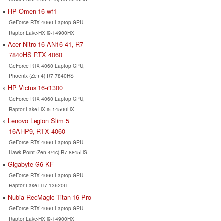
HP Omen 16-wf1
GeForce RTX 4060 Laptop GPU,
Raptor Lake-HX i9-14900HX
Acer Nitro 16 AN16-41, R7
7840HS RTX 4060
GeForce RTX 4060 Laptop GPU,
Phoenix (Zen 4) R7 7840HS
HP Victus 16-r1300
GeForce RTX 4060 Laptop GPU,
Raptor Lake-HX i5-14500HX
Lenovo Legion Slim 5
16AHP9, RTX 4060
GeForce RTX 4060 Laptop GPU,
Hawk Point (Zen 4/4c) R7 8845HS
Gigabyte G6 KF
GeForce RTX 4060 Laptop GPU,
Raptor Lake-H i7-13620H
Nubia RedMagic Titan 16 Pro
GeForce RTX 4060 Laptop GPU,
Raptor Lake-HX i9-14900HX