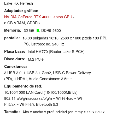
Lake-HX Refresh
Adaptador gráfico
NVIDIA GeForce RTX 4060 Laptop GPU
-
8 GB VRAM, GDDR6
Memoría
32 GB
, DDR5-5600
pantalla
16.00 pulgadas 16:10, 2560 x 1600 pixels 189 PPI,
IPS, lustroso: no, 240 Hz
Placa base
Intel HM770 (Raptor Lake-S PCH)
Disco duro
M.2 PCIe
Conexiones
3 USB 3.0, 1 USB 3.1 Gen2, USB-C Power Delivery
(PD), 1 HDMI, Audio Conexiones: 3.5mm
Equipamento de red
10/100/1000 LAN Card (10/100/1000MBit/s),
802.11 a/b/g/n/ac/ax (a/b/g/n = Wi-Fi 4/ac = Wi-
Fi 5/ax = Wi-Fi 6/), Bluetooth 5.3
Tamaño
Alto x ancho x profundidad (en mm): 27.9 x 359 x