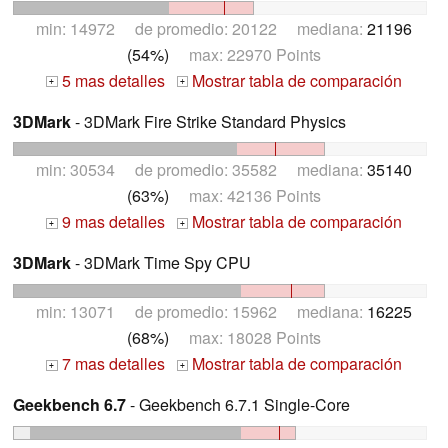
min: 14972 de promedio: 20122 mediana:
21196
(54%)
max: 22970 Points
5 mas detalles
Mostrar tabla de comparación
+
+
3DMark
- 3DMark Fire Strike Standard Physics
min: 30534 de promedio: 35582 mediana:
35140
(63%)
max: 42136 Points
9 mas detalles
Mostrar tabla de comparación
+
+
3DMark
- 3DMark Time Spy CPU
min: 13071 de promedio: 15962 mediana:
16225
(68%)
max: 18028 Points
7 mas detalles
Mostrar tabla de comparación
+
+
Geekbench 6.7
- Geekbench 6.7.1 Single-Core