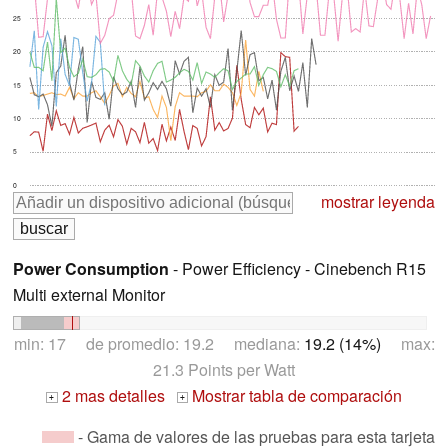
25
20
15
10
5
0
mostrar leyenda
Power Consumption
- Power Efficiency - Cinebench R15
Multi external Monitor
min: 17 de promedio: 19.2 mediana:
19.2 (14%)
max:
21.3 Points per Watt
2 mas detalles
Mostrar tabla de comparación
+
+
- Gama de valores de las pruebas para esta tarjeta