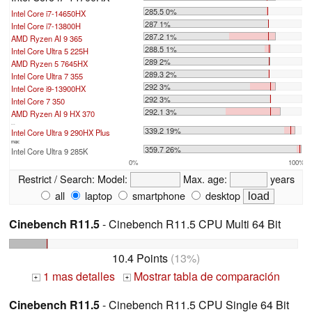
285.5 0%
Intel Core i7-14650HX
287 1%
Intel Core i7-13800H
287.2 1%
AMD Ryzen AI 9 365
288.5 1%
Intel Core Ultra 5 225H
289 2%
AMD Ryzen 5 7645HX
289.3 2%
Intel Core Ultra 7 355
292 3%
Intel Core i9-13900HX
292 3%
Intel Core 7 350
292.1 3%
AMD Ryzen AI 9 HX 370
...
339.2 19%
Intel Core Ultra 9 290HX Plus
max:
359.7 26%
Intel Core Ultra 9 285K
0%
100%
Restrict / Search:
Model:
Max. age:
years
all
laptop
smartphone
desktop
Cinebench R11.5
- Cinebench R11.5 CPU Multi 64 Bit
10.4 Points
(13%)
1 mas detalles
Mostrar tabla de comparación
+
+
Cinebench R11.5
- Cinebench R11.5 CPU Single 64 Bit