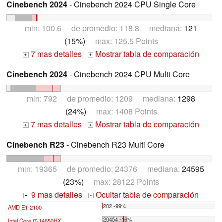
Cinebench 2024
- Cinebench 2024 CPU Single Core
min: 100.6 de promedio: 118.8 mediana:
121
(15%)
max: 125.5 Points
7 mas detalles
Mostrar tabla de comparación
+
+
Cinebench 2024
- Cinebench 2024 CPU Multi Core
min: 792 de promedio: 1209 mediana:
1298
(24%)
max: 1408 Points
7 mas detalles
Mostrar tabla de comparación
+
+
Cinebench R23
- Cinebench R23 Multi Core
min: 19365 de promedio: 24376 mediana:
24595
(23%)
max: 28122 Points
9 mas detalles
Ocultar tabla de comparación
+
-
202 -99%
AMD E1-2100
...
20454 -16%
Intel Core i7-14650HX