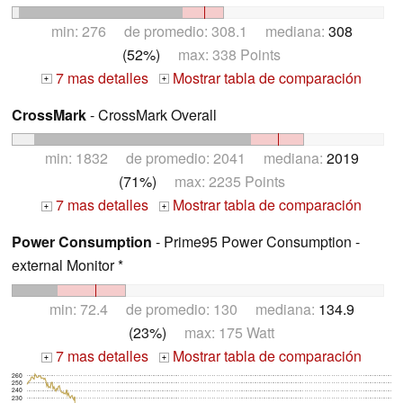
min: 276 de promedio: 308.1 mediana:
308
(52%)
max: 338 Points
7 mas detalles
Mostrar tabla de comparación
+
+
CrossMark
- CrossMark Overall
min: 1832 de promedio: 2041 mediana:
2019
(71%)
max: 2235 Points
7 mas detalles
Mostrar tabla de comparación
+
+
Power Consumption
- Prime95 Power Consumption -
external Monitor *
min: 72.4 de promedio: 130 mediana:
134.9
(23%)
max: 175 Watt
7 mas detalles
Mostrar tabla de comparación
+
+
260
250
240
230