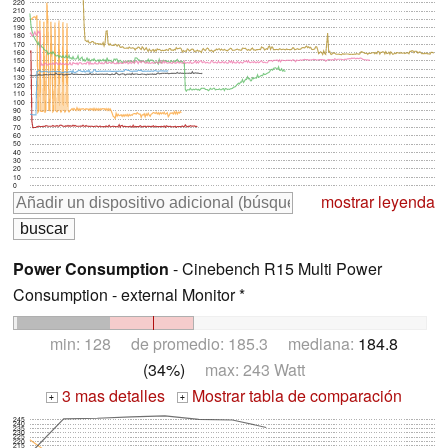
220
210
200
190
180
170
160
150
140
130
120
110
100
90
80
70
60
50
40
30
20
10
0
mostrar leyenda
Power Consumption
- Cinebench R15 Multi Power
Consumption - external Monitor *
min: 128 de promedio: 185.3 mediana:
184.8
(34%)
max: 243 Watt
3 mas detalles
Mostrar tabla de comparación
+
+
245
240
235
230
225
220
215