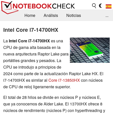
Home
Análisis
Noticias
...
FAQ/Técnica
Biblioteca
Intel Core i7-14700HX
Orientación para la Compra
Busca
La
Intel Core i7-14700HX
es una
CPU de gama alta basada en la
Contacto
nueva arquitectura Raptor Lake para
portátiles grandes y pesados. La
CPU se introdujo a principios de
2024 como parte de la actualización Raptor Lake HX. El
i7-14700HX es similar al
Core i7-13850HX
con núcleos
de CPU de reloj ligeramente superior.
El total de 28 hilos se divide en
núcleos P y núcleos E,
que ya conocemos de Alder Lake. El 13700HX ofrece 8
núcleos de rendimiento (núcleos P) con hyperthreading y