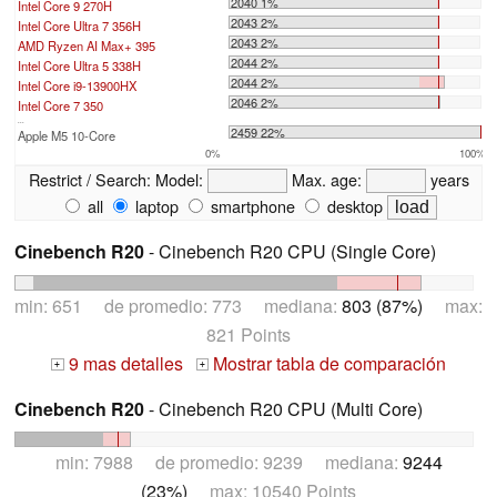
2040 1%
Intel Core 9 270H
2043 2%
Intel Core Ultra 7 356H
2043 2%
AMD Ryzen AI Max+ 395
2044 2%
Intel Core Ultra 5 338H
2044 2%
Intel Core i9-13900HX
2046 2%
Intel Core 7 350
...
2459 22%
Apple M5 10-Core
0%
100%
Restrict / Search:
Model:
Max. age:
years
all
laptop
smartphone
desktop
Cinebench R20
- Cinebench R20 CPU (Single Core)
min: 651 de promedio: 773 mediana:
803 (87%)
max:
821 Points
9 mas detalles
Mostrar tabla de comparación
+
+
Cinebench R20
- Cinebench R20 CPU (Multi Core)
min: 7988 de promedio: 9239 mediana:
9244
(23%)
max: 10540 Points