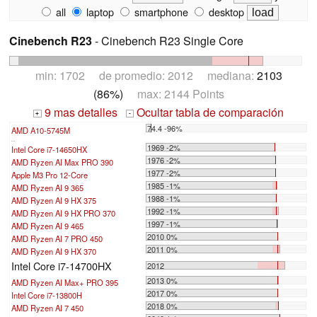
all
laptop
smartphone
desktop
Cinebench R23
- Cinebench R23 Single Core
min: 1702 de promedio: 2012 mediana:
2103
(86%)
max: 2144 Points
9 mas detalles
Ocultar tabla de comparación
+
-
74.4 -96%
AMD A10-5745M
...
1969 -2%
Intel Core i7-14650HX
1976 -2%
AMD Ryzen AI Max PRO 390
1977 -2%
Apple M3 Pro 12-Core
1985 -1%
AMD Ryzen AI 9 365
1988 -1%
AMD Ryzen AI 9 HX 375
1992 -1%
AMD Ryzen AI 9 HX PRO 370
1997 -1%
AMD Ryzen AI 9 465
2010 0%
AMD Ryzen AI 7 PRO 450
2011 0%
AMD Ryzen AI 9 HX 370
Intel Core i7-14700HX
2012
2013 0%
AMD Ryzen AI Max+ PRO 395
2017 0%
Intel Core i7-13800H
2018 0%
AMD Ryzen AI 7 450