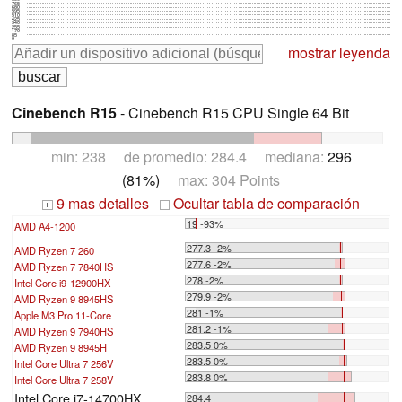
765
680
595
510
425
340
255
170
85
0
mostrar leyenda
Cinebench R15
- Cinebench R15 CPU Single 64 Bit
min: 238 de promedio: 284.4 mediana:
296
(81%)
max: 304 Points
9 mas detalles
Ocultar tabla de comparación
+
-
19 -93%
AMD A4-1200
...
277.3 -2%
AMD Ryzen 7 260
277.6 -2%
AMD Ryzen 7 7840HS
278 -2%
Intel Core i9-12900HX
279.9 -2%
AMD Ryzen 9 8945HS
281 -1%
Apple M3 Pro 11-Core
281.2 -1%
AMD Ryzen 9 7940HS
283.5 0%
AMD Ryzen 9 8945H
283.5 0%
Intel Core Ultra 7 256V
283.8 0%
Intel Core Ultra 7 258V
Intel Core i7-14700HX
284.4