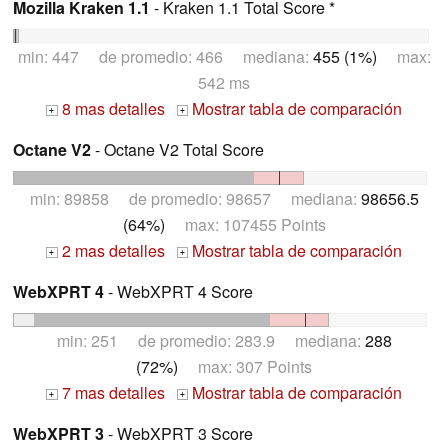
Mozilla Kraken 1.1
- Kraken 1.1 Total Score *
min: 447 de promedio: 466 mediana:
455 (1%)
max:
542 ms
8 mas detalles
Mostrar tabla de comparación
+
+
Octane V2
- Octane V2 Total Score
min: 89858 de promedio: 98657 mediana:
98656.5
(64%)
max: 107455 Points
2 mas detalles
Mostrar tabla de comparación
+
+
WebXPRT 4
- WebXPRT 4 Score
min: 251 de promedio: 283.9 mediana:
288
(72%)
max: 307 Points
7 mas detalles
Mostrar tabla de comparación
+
+
WebXPRT 3
- WebXPRT 3 Score