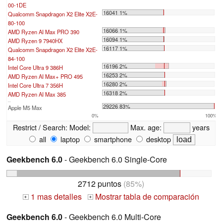
00-1DE
16041 1%
Qualcomm Snapdragon X2 Elite X2E-
80-100
16066 1%
AMD Ryzen AI Max PRO 390
16094 1%
AMD Ryzen 9 7940HX
16117 1%
Qualcomm Snapdragon X2 Elite X2E-
84-100
16196 2%
Intel Core Ultra 9 386H
16253 2%
AMD Ryzen AI Max+ PRO 495
16280 2%
Intel Core Ultra 7 356H
16318 2%
AMD Ryzen AI Max 385
...
29226 83%
Apple M5 Max
0%
100%
Restrict / Search:
Model:
Max. age:
years
all
laptop
smartphone
desktop
Geekbench 6.0
- Geekbench 6.0 Single-Core
2712 puntos
(85%)
1 mas detalles
Mostrar tabla de comparación
+
+
Geekbench 6.0
- Geekbench 6.0 Multi-Core