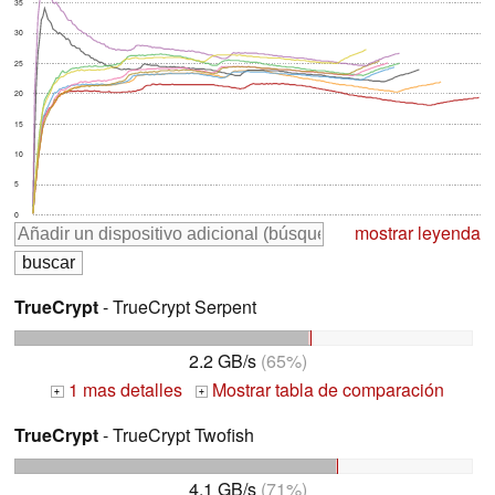
35
30
25
20
15
10
5
0
mostrar leyenda
TrueCrypt
- TrueCrypt Serpent
2.2 GB/s
(65%)
1 mas detalles
Mostrar tabla de comparación
+
+
TrueCrypt
- TrueCrypt Twofish
4.1 GB/s
(71%)