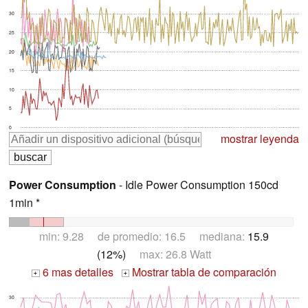
30
25
20
15
10
5
0
mostrar leyenda
Power Consumption
- Idle Power Consumption 150cd
1min *
min: 9.28 de promedio: 16.5 mediana:
15.9
(12%)
max: 26.8 Watt
6 mas detalles
Mostrar tabla de comparación
+
+
30