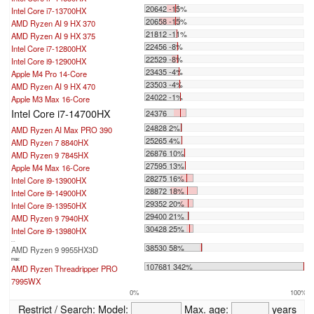
20642 -15%
Intel Core i7-13700HX
20658 -15%
AMD Ryzen AI 9 HX 370
21812 -11%
AMD Ryzen AI 9 HX 375
22456 -8%
Intel Core i7-12800HX
22529 -8%
Intel Core i9-12900HX
23435 -4%
Apple M4 Pro 14-Core
23503 -4%
AMD Ryzen AI 9 HX 470
24022 -1%
Apple M3 Max 16-Core
Intel Core i7-14700HX
24376
24828 2%
AMD Ryzen AI Max PRO 390
25265 4%
AMD Ryzen 7 8840HX
26876 10%
AMD Ryzen 9 7845HX
27595 13%
Apple M4 Max 16-Core
28275 16%
Intel Core i9-13900HX
28872 18%
Intel Core i9-14900HX
29352 20%
Intel Core i9-13950HX
29400 21%
AMD Ryzen 9 7940HX
30428 25%
Intel Core i9-13980HX
...
38530 58%
AMD Ryzen 9 9955HX3D
max:
107681 342%
AMD Ryzen Threadripper PRO
7995WX
0%
100%
Restrict / Search:
Model:
Max. age:
years