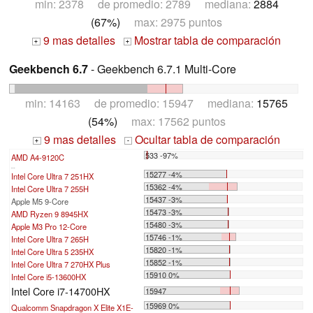
min: 2378 de promedio: 2789 mediana:
2884
(67%)
max: 2975 puntos
9 mas detalles
Mostrar tabla de comparación
+
+
Geekbench 6.7
- Geekbench 6.7.1 Multi-Core
min: 14163 de promedio: 15947 mediana:
15765
(54%)
max: 17562 puntos
9 mas detalles
Ocultar tabla de comparación
+
-
533 -97%
AMD A4-9120C
...
15277 -4%
Intel Core Ultra 7 251HX
15362 -4%
Intel Core Ultra 7 255H
15437 -3%
Apple M5 9-Core
15473 -3%
AMD Ryzen 9 8945HX
15480 -3%
Apple M3 Pro 12-Core
15746 -1%
Intel Core Ultra 7 265H
15820 -1%
Intel Core Ultra 5 235HX
15852 -1%
Intel Core Ultra 7 270HX Plus
15910 0%
Intel Core i5-13600HX
Intel Core i7-14700HX
15947
15969 0%
Qualcomm Snapdragon X Elite X1E-