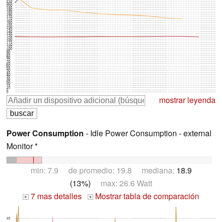
210
205
200
195
190
185
180
175
170
165
160
155
150
145
140
135
130
125
120
115
110
105
100
95
90
85
80
75
70
65
60
55
50
45
40
35
30
25
20
15
10
5
0
mostrar leyenda
Power Consumption
- Idle Power Consumption - external
Monitor *
min: 7.9 de promedio: 19.8 mediana:
18.9
(13%)
max: 26.6 Watt
7 mas detalles
Mostrar tabla de comparación
+
+
35