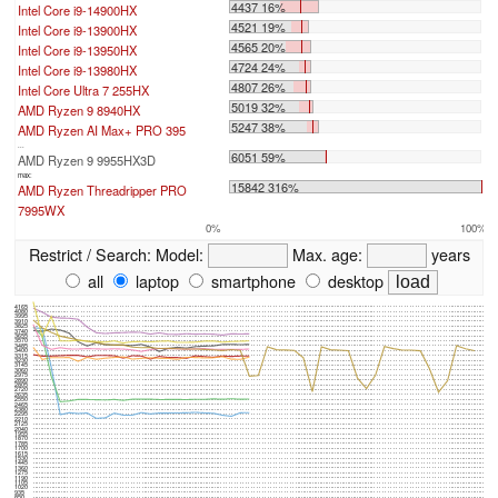
4437 16%
Intel Core i9-14900HX
4521 19%
Intel Core i9-13900HX
4565 20%
Intel Core i9-13950HX
4724 24%
Intel Core i9-13980HX
4807 26%
Intel Core Ultra 7 255HX
5019 32%
AMD Ryzen 9 8940HX
5247 38%
AMD Ryzen AI Max+ PRO 395
...
6051 59%
AMD Ryzen 9 9955HX3D
max:
15842 316%
AMD Ryzen Threadripper PRO
7995WX
0%
100%
Restrict / Search:
Model:
Max. age:
years
all
laptop
smartphone
desktop
4165
4080
3995
3910
3825
3740
3655
3570
3485
3400
3315
3230
3145
3060
2975
2890
2805
2720
2635
2550
2465
2380
2295
2210
2125
2040
1955
1870
1785
1700
1615
1530
1445
1360
1275
1190
1105
1020
935
850