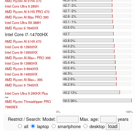
AMD Ryzen AI 9 HX 370
42.7 -2%
Intel Core Ultra 9 285H
42.7 -2%
AMD Ryzen AI 9 HX PRO 470
42.8 -2%
AMD Ryzen AI Max PRO 390
43.1 -1%
Intel Core Ultra X9 388H
43.6 0%
AMD Ryzen 9 7845HX
Intel Core i7-14700HX
43.7
43.8 0%
AMD Ryzen AI 9 HX 470
44.4 2%
Intel Core i9-13900HX
44.5 2%
Intel Core i9-13950HX
44.9 3%
AMD Ryzen AI Max+ PRO 395
45.4 4%
Intel Core i9-13980HX
45.6 4%
AMD Ryzen 9 8940HX
46 5%
Intel Core i9-14900HX
46.2 6%
AMD Ryzen AI Max+ 395
46.2 6%
AMD Ryzen 9 7945HX
...
49.2 13%
Intel Core Ultra 9 290HX Plus
max:
59.5 36%
AMD Ryzen Threadripper PRO
7995WX
0%
100%
Restrict / Search:
Model:
Max. age:
years
all
laptop
smartphone
desktop