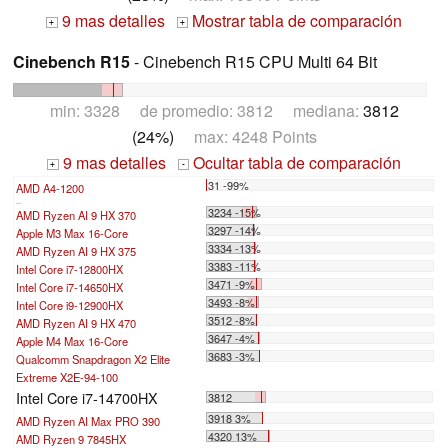
9 mas detalles
Mostrar tabla de comparación
+
+
Cinebench R15
- Cinebench R15 CPU Multi 64 Bit
min: 3328 de promedio: 3812 mediana:
3812
(24%)
max: 4248 Points
9 mas detalles
Ocultar tabla de comparación
+
-
31 -99%
AMD A4-1200
...
3234 -15%
AMD Ryzen AI 9 HX 370
3297 -14%
Apple M3 Max 16-Core
3334 -13%
AMD Ryzen AI 9 HX 375
3383 -11%
Intel Core i7-12800HX
3471 -9%
Intel Core i7-14650HX
3493 -8%
Intel Core i9-12900HX
3512 -8%
AMD Ryzen AI 9 HX 470
3647 -4%
Apple M4 Max 16-Core
3683 -3%
Qualcomm Snapdragon X2 Elite
Extreme X2E-94-100
Intel Core i7-14700HX
3812
3918 3%
AMD Ryzen AI Max PRO 390
4320 13%
AMD Ryzen 9 7845HX