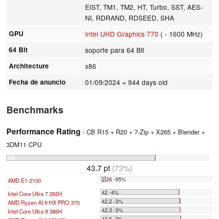
EIST, TM1, TM2, HT, Turbo, SST, AES-
NI, RDRAND, RDSEED, SHA
GPU
Intel UHD Graphics 770
( - 1600 MHz)
64 Bit
soporte para 64 Bit
Architecture
x86
Fecha de anuncio
01/09/2024
= 944 days old
Benchmarks
Performance Rating
- CB R15 + R20 + 7-Zip + X265 + Blender +
3DM11 CPU
43.7 pt
(73%)
2.26 -95%
AMD E1-2100
...
42 -4%
Intel Core Ultra 7 265H
42.2 -3%
AMD Ryzen AI 9 HX PRO 370
42.3 -3%
Intel Core Ultra 9 386H
42.6 -3%