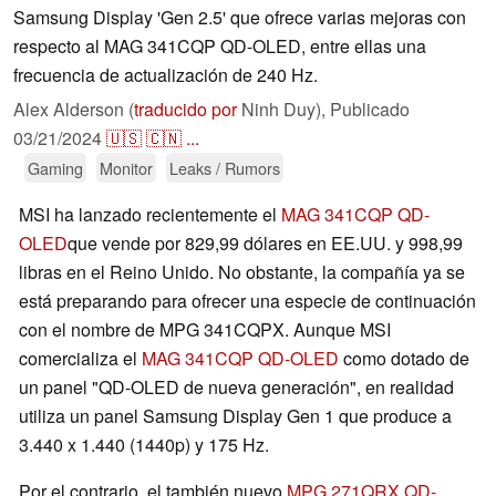
Samsung Display 'Gen 2.5' que ofrece varias mejoras con
respecto al MAG 341CQP QD-OLED, entre ellas una
frecuencia de actualización de 240 Hz.
Alex Alderson (
traducido por
Ninh Duy),
Publicado
03/21/2024
🇺🇸
🇨🇳
...
Gaming
Monitor
Leaks / Rumors
MSI ha lanzado recientemente el
MAG 341CQP QD-
OLED
que vende por 829,99 dólares en EE.UU. y 998,99
libras en el Reino Unido. No obstante, la compañía ya se
está preparando para ofrecer una especie de continuación
con el nombre de MPG 341CQPX. Aunque MSI
comercializa el
MAG 341CQP QD-OLED
como dotado de
un panel "QD-OLED de nueva generación", en realidad
utiliza un panel Samsung Display Gen 1 que produce a
3.440 x 1.440 (1440p) y 175 Hz.
Por el contrario, el también nuevo
MPG 271QRX QD-