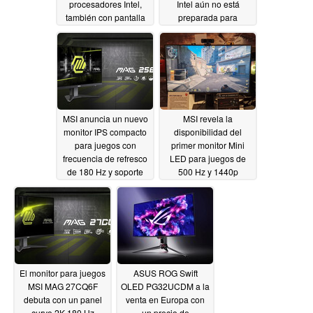
procesadores Intel,
Intel aún no está
también con pantalla
preparada para
táctil
competir en la industria
03/28/2024
de los juegos
03/23/2024
MSI anuncia un nuevo
MSI revela la
monitor IPS compacto
disponibilidad del
para juegos con
primer monitor Mini
frecuencia de refresco
LED para juegos de
de 180 Hz y soporte
500 Hz y 1440p
VRR
03/21/2024
03/21/2024
El monitor para juegos
ASUS ROG Swift
MSI MAG 27CQ6F
OLED PG32UCDM a la
debuta con un panel
venta en Europa con
curvo 2K 180 Hz
un precio de