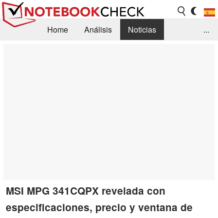
Home
Análisis
Noticias
...
FAQ/Técnica
Biblioteca
Orientación para la Compra
Busca
Contacto
MSI MPG 341CQPX revelada con
especificaciones, precio y ventana de