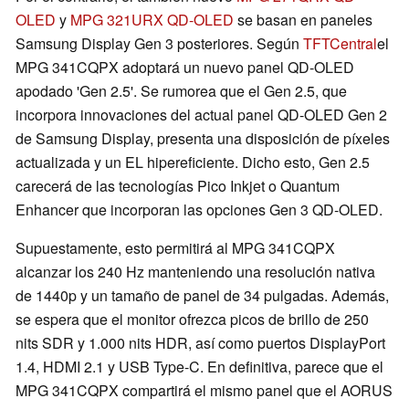
OLED
y
MPG 321URX QD-OLED
se basan en paneles
Samsung Display Gen 3 posteriores. Según
TFTCentral
el
MPG 341CQPX adoptará un nuevo panel QD-OLED
apodado 'Gen 2.5'. Se rumorea que el Gen 2.5, que
incorpora innovaciones del actual panel QD-OLED Gen 2
de Samsung Display, presenta una disposición de píxeles
actualizada y un EL hipereficiente. Dicho esto, Gen 2.5
carecerá de las tecnologías Pico Inkjet o Quantum
Enhancer que incorporan las opciones Gen 3 QD-OLED.
Supuestamente, esto permitirá al MPG 341CQPX
alcanzar los 240 Hz manteniendo una resolución nativa
de 1440p y un tamaño de panel de 34 pulgadas. Además,
se espera que el monitor ofrezca picos de brillo de 250
nits SDR y 1.000 nits HDR, así como puertos DisplayPort
1.4, HDMI 2.1 y USB Type-C. En definitiva, parece que el
MPG 341CQPX compartirá el mismo panel que el AORUS