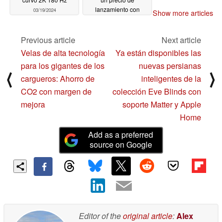
lanzamiento con
03/19/2024
Show more articles
descuento que sigue
superando a los
competidores MSI
Previous article
Next article
MPG 321URX QD-
Velas de alta tecnología
Ya están disponibles las
OLED y Alienware
para los gigantes de los
nuevas persianas
AW3225QF
03/15/2024
⟨
⟩
cargueros: Ahorro de
inteligentes de la
CO2 con margen de
colección Eve Blinds con
mejora
soporte Matter y Apple
Home
Add as a preferred
source on Google
Editor of the
original article
:
Alex