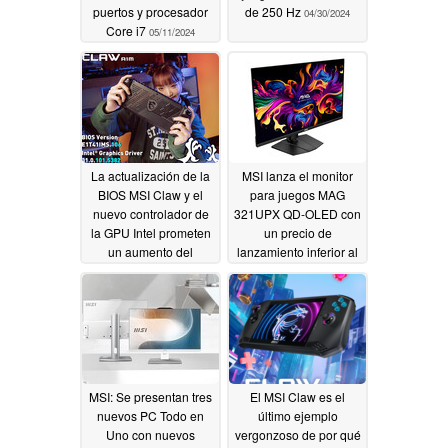
puertos y procesador
de 250 Hz
04/30/2024
Core i7
05/11/2024
La actualización de la
MSI lanza el monitor
BIOS MSI Claw y el
para juegos MAG
nuevo controlador de
321UPX QD-OLED con
la GPU Intel prometen
un precio de
un aumento del
lanzamiento inferior al
rendimiento de hasta
de sus competidores
el 43,5
ASUS ROG, Dell
04/22/2024
Alienware y Gigabyte
AORUS
04/05/2024
MSI: Se presentan tres
El MSI Claw es el
nuevos PC Todo en
último ejemplo
Uno con nuevos
vergonzoso de por qué