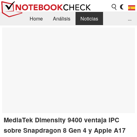
Home
Análisis
Noticias
...
FAQ/Técnica
Biblioteca
Orientación para la Compra
Busca
Contacto
MediaTek Dimensity 9400 ventaja IPC
sobre Snapdragon 8 Gen 4 y Apple A17