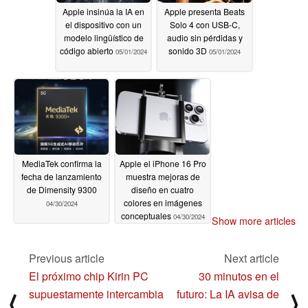
Apple insinúa la IA en
Apple presenta Beats
el dispositivo con un
Solo 4 con USB-C,
modelo lingüístico de
audio sin pérdidas y
código abierto
sonido 3D
05/01/2024
05/01/2024
MediaTek confirma la
Apple el iPhone 16 Pro
fecha de lanzamiento
muestra mejoras de
de Dimensity 9300
diseño en cuatro
colores en imágenes
04/30/2024
conceptuales
04/30/2024
Show more articles
Previous article
Next article
El próximo chip Kirin PC
30 minutos en el
supuestamente intercambia
futuro: La IA avisa de
⟨
⟩