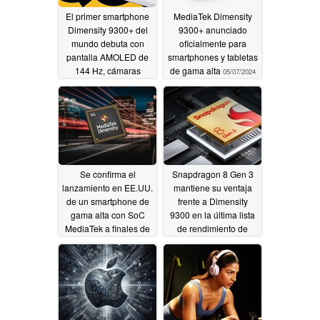
El primer smartphone
MediaTek Dimensity
Dimensity 9300+ del
9300+ anunciado
mundo debuta con
oficialmente para
pantalla AMOLED de
smartphones y tabletas
144 Hz, cámaras
de gama alta
05/07/2024
traseras duales de 50
MP y carga de 120 W
05/21/2024
Se confirma el
Snapdragon 8 Gen 3
lanzamiento en EE.UU.
mantiene su ventaja
de un smartphone de
frente a Dimensity
gama alta con SoC
9300 en la última lista
MediaTek a finales de
de rendimiento de
este año
buques insignia de
05/03/2024
AnTuTu
05/01/2024