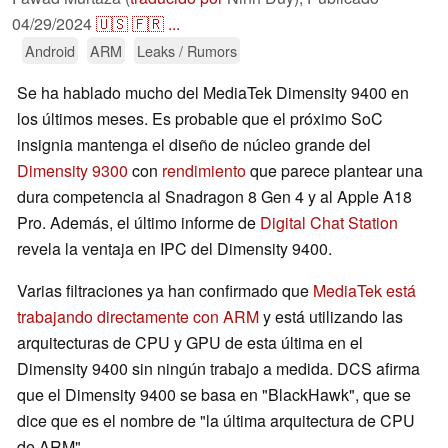
04/29/2024
🇺🇸
🇫🇷
...
Android
ARM
Leaks / Rumors
Se ha hablado mucho del MediaTek Dimensity 9400 en
los últimos meses. Es probable que el próximo SoC
insignia mantenga el diseño de núcleo grande del
Dimensity 9300
con
rendimiento
que parece plantear una
dura competencia al Snadragon 8 Gen 4 y al Apple A18
Pro. Además, el último informe de
Digital Chat Station
revela la ventaja en IPC del Dimensity 9400.
Varias filtraciones ya han confirmado que
MediaTek está
trabajando directamente con ARM
y está utilizando las
arquitecturas de CPU y GPU de esta última en el
Dimensity 9400 sin ningún trabajo a medida. DCS afirma
que el Dimensity 9400 se basa en "BlackHawk", que se
dice que es el nombre de "la última arquitectura de CPU
de ARM".