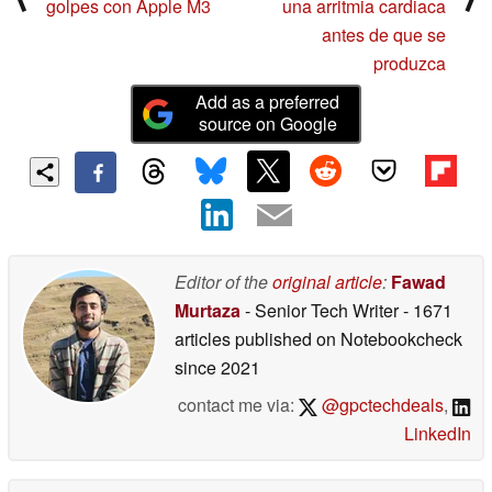
golpes con Apple M3
una arritmia cardiaca
antes de que se
produzca
Add as a preferred
source on Google
Editor of the
original article
:
Fawad
Murtaza
- Senior Tech Writer
- 1671
articles published on Notebookcheck
since 2021
contact me via:
@gpctechdeals
,
LinkedIn