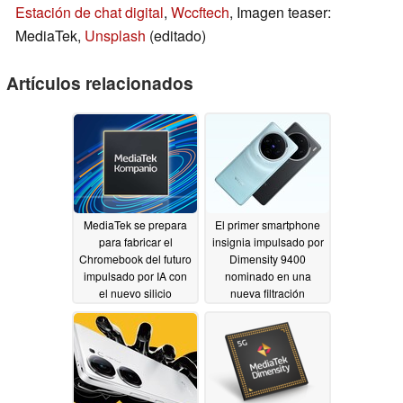
Estación de chat digital
,
Wccftech
, Imagen teaser:
MediaTek,
Unsplash
(editado)
Artículos relacionados
MediaTek se prepara
El primer smartphone
para fabricar el
insignia impulsado por
Chromebook del futuro
Dimensity 9400
impulsado por IA con
nominado en una
el nuevo silicio
nueva filtración
Kompanio
06/01/2024
05/29/2024