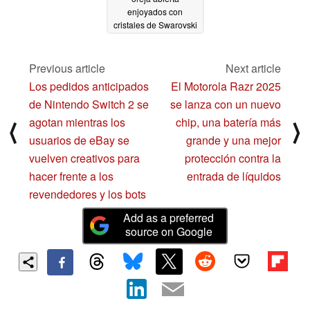
enjoyados con
cristales de Swarovski
y un precio de 250 £
04/25/2025
Previous article
Next article
Los pedidos anticipados
El Motorola Razr 2025
de Nintendo Switch 2 se
se lanza con un nuevo
agotan mientras los
chip, una batería más
⟨
⟩
usuarios de eBay se
grande y una mejor
vuelven creativos para
protección contra la
hacer frente a los
entrada de líquidos
revendedores y los bots
Add as a preferred
source on Google