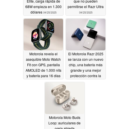
Elite, carga rápida de
que no pueden
68W empieza en 1.300
permitirse el Razr Ultra
dólares
04/25/2025
04/25/2025
Motorola revela el
El Motorola Razr 2025
asequible Moto Watch
se lanza con un nuevo
Fit con GPS, pantalla
chip, una batería más
AMOLED de 1.000 nits
grande y una mejor
y batería para 16 días
protección contra la
entrada de líquidos
04/25/2025
04/25/2025
Motorola Moto Buds
Loop: auriculares de
oreja abierta