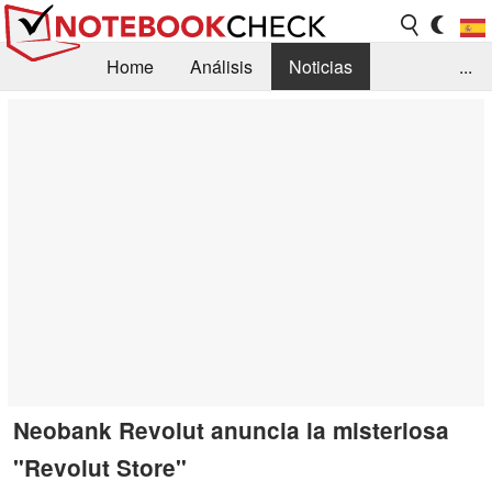
Home
Análisis
Noticias
...
FAQ/Técnica
Biblioteca
Orientación para la Compra
Busca
Contacto
Neobank Revolut anuncia la misteriosa
"Revolut Store"