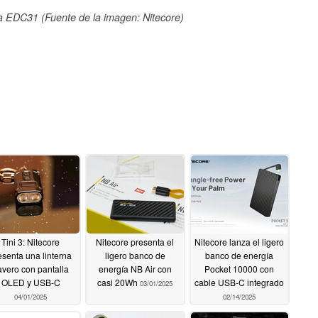
la EDC31 (Fuente de la imagen: Nitecore)
Tini 3: Nitecore
Nitecore presenta el
Nitecore lanza el ligero
esenta una linterna
ligero banco de
banco de energía
lavero con pantalla
energía NB Air con
Pocket 10000 con
OLED y USB-C
casi 20Wh
cable USB-C integrado
03/01/2025
04/01/2025
02/14/2025