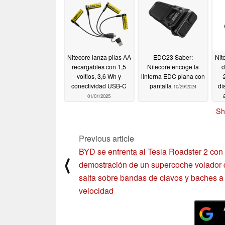
Nitecore lanza pilas AA
EDC23 Saber:
Nit
recargables con 1,5
Nitecore encoge la
d
voltios, 3,6 Wh y
linterna EDC plana con
conectividad USB-C
pantalla
di
10/29/2024
01/01/2025
Sh
Previous article
BYD se enfrenta al Tesla Roadster 2 con
⟨
demostración de un supercoche volador
salta sobre bandas de clavos y baches a
velocidad