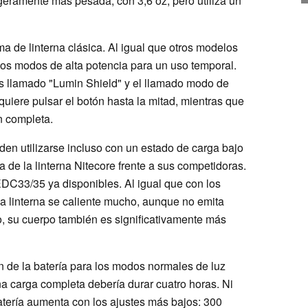
geramente más pesada, con 3,6 oz, pero utiliza un
ma de linterna clásica. Al igual que otros modelos
dos modos de alta potencia para un uso temporal.
 llamado "Lumin Shield" y el llamado modo de
quiere pulsar el botón hasta la mitad, mientras que
n completa.
en utilizarse incluso con un estado de carga bajo
a de la linterna Nitecore frente a sus competidoras.
EDC33/35 ya disponibles. Al igual que con los
a linterna se caliente mucho, aunque no emita
, su cuerpo también es significativamente más
ón de la batería para los modos normales de luz
na carga completa debería durar cuatro horas. Ni
batería aumenta con los ajustes más bajos: 300