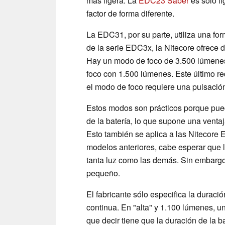
más ligera. La
EDC23 Saber
es sólo li
factor de forma diferente.
La EDC31, por su parte, utiliza una for
de la serie EDC3x, la Nitecore ofrece 
Hay un modo de foco de 3.500 lúmenes
foco con 1.500 lúmenes. Este último re
el modo de foco requiere una pulsació
Estos modos son prácticos porque pued
de la batería, lo que supone una ventaj
Esto también se aplica a las Nitecore 
modelos anteriores, cabe esperar que l
tanta luz como las demás. Sin embargo
pequeño.
El fabricante sólo especifica la duraci
continua. En "alta" y 1.100 lúmenes, u
que decir tiene que la duración de la 