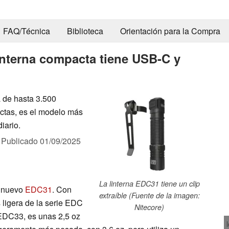
FAQ/Técnica
Biblioteca
Orientación para la Compra
interna compacta tiene USB-C y
 de hasta 3.500
ctas, es el modelo más
iario.
,
Publicado
01/09/2025
La linterna EDC31 tiene un clip
l nuevo
EDC31
. Con
extraíble (Fuente de la imagen:
 ligera de la serie EDC
Nitecore)
EDC33, es unas 2,5 oz