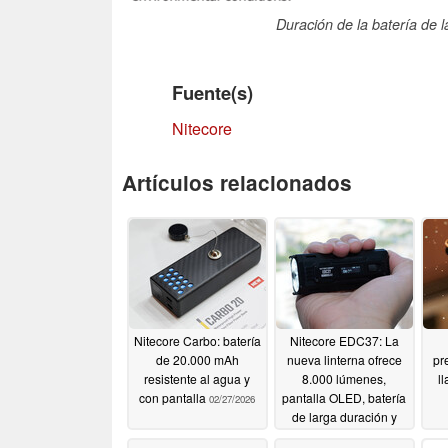
Duración de la batería de 
Fuente(s)
Nitecore
Artículos relacionados
Nitecore Carbo: batería
Nitecore EDC37: La
de 20.000 mAh
nueva linterna ofrece
pr
resistente al agua y
8.000 lúmenes,
l
con pantalla
pantalla OLED, batería
02/27/2026
de larga duración y
USB-C
06/04/2025