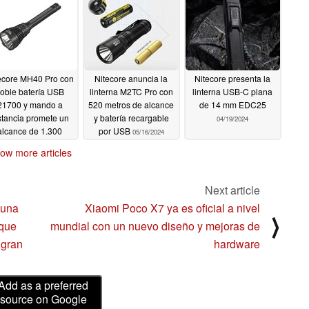
ecore MH40 Pro con
Nitecore anuncia la
Nitecore presenta la
oble batería USB
linterna M2TC Pro con
linterna USB-C plana
21700 y mando a
520 metros de alcance
de 14 mm EDC25
stancia promete un
y batería recargable
04/19/2024
alcance de 1.300
por USB
05/16/2024
metros
08/16/2024
ow more articles
Next article
 una
Xiaomi Poco X7 ya es oficial a nivel
⟩
 que
mundial con un nuevo diseño y mejoras de
 gran
hardware
Add as a preferred
source on Google