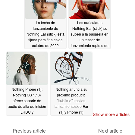
La fecha de
Los auriculares
lanzamiento de
Nothing Ear (stick) se
Nothing Ear (stick) está
suben a la pasarela en
fijada para finales de
un teaser de
octubre de 2022
lanzamiento repleto de
moda
10/05/2022
09/25/2022
Nothing Phone (1):
Nothing anuncia su
Nothing OS 1.1.4
próximo producto
ofrece soporte de
"sublime" tras los
audio de alta definición
lanzamientos de Ear
LHDC y
(1) y Phone (1)
Show more articles
actualizaciones de la
09/20/2022
cámara
09/20/2022
Previous article
Next article