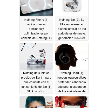
Nothing Phone (1)
Nothing Ear (2): Se
recibe nuevas
filtra en Internet el
funciones y
diseño familiar de los
optimizaciones por
auriculares de nueva
cortesía de Nothing OS
generación
10/24/2022
1.1.6
10/27/2022
Nothing de subir los
Nothing Head (1)
precios de Ear (1) para
renders especulativos
que coincida con el
pretenden esbozar lo
lanzamiento de Ear (1)
que podría esperarse
Stick
de los auriculares de
10/19/2022
primera generación del
OEM liderado por Carl
Pei
10/14/2022