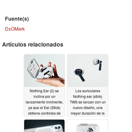
Fuente(s)
DxOMark
Artículos relacionados
Nothing Ear (2) se
Los auriculares
inclina por un
Nothing ear (stick)
lanzamiento inminente,
TWS se lanzan con un
ya que el Ear (Stick)
nuevo diseño, una
obtiene controles de
mayor duración de la
configuración rápida
batería y disponibilidad
en el Teléfono de la
en EE.UU
10/27/2022
Nada (1)
11/01/2022