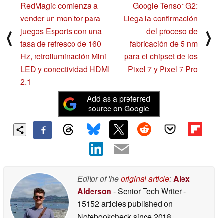
RedMagic comienza a
Google Tensor G2:
vender un monitor para
Llega la confirmación
juegos Esports con una
del proceso de
⟨
⟩
tasa de refresco de 160
fabricación de 5 nm
Hz, retroiluminación Mini
para el chipset de los
LED y conectividad HDMI
Pixel 7 y Pixel 7 Pro
2.1
Add as a preferred
source on Google
Editor of the
original article
:
Alex
Alderson
- Senior Tech Writer
-
15152 articles published on
Notebookcheck
since 2018