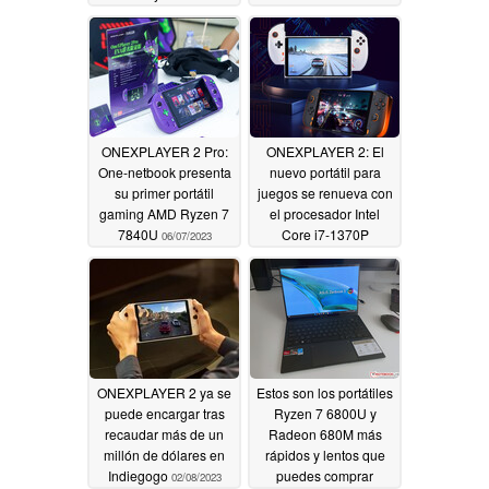
de almacenamiento
06/16/2023
08/01/2023
ONEXPLAYER 2 Pro:
ONEXPLAYER 2: El
One-netbook presenta
nuevo portátil para
su primer portátil
juegos se renueva con
gaming AMD Ryzen 7
el procesador Intel
7840U
Core i7-1370P
06/07/2023
04/05/2023
ONEXPLAYER 2 ya se
Estos son los portátiles
puede encargar tras
Ryzen 7 6800U y
recaudar más de un
Radeon 680M más
millón de dólares en
rápidos y lentos que
Indiegogo
puedes comprar
02/08/2023