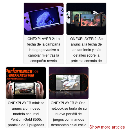
actualmente
12/20/2022
ONEXPLAYER 2: La
ONEXPLAYER 2: Se
fecha de la campaña
anuncia la fecha de
Indiegogo vuelve a
lanzamiento y más
cambiar mientras la
detalles sobre la
compañía revela
próxima consola de
precios y
juegos
11/30/2022
configuraciones de
memoria
12/16/2022
ONEXPLAYER mini: se
ONEXPLAYER 2: One-
anuncia un nuevo
netbook se burla de su
modelo con Intel
nueva portátil de
Pentium Gold 8505,
juegos con mandos
pantalla de 7 pulgadas
desmontables al estilo
Show more articles