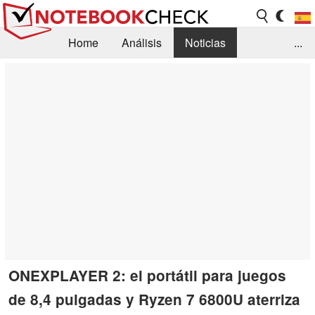
Home
Análisis
Noticias
...
FAQ/Técnica
Biblioteca
Orientación para la Compra
Busca
Contacto
ONEXPLAYER 2: el portátil para juegos
de 8,4 pulgadas y Ryzen 7 6800U aterriza