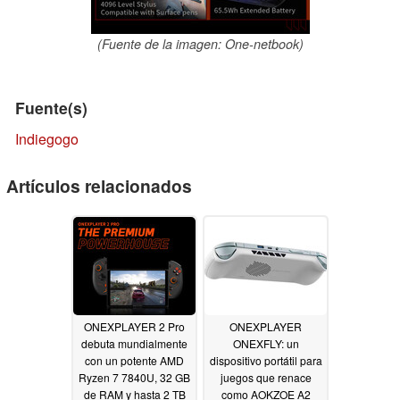
(Fuente de la imagen: One-netbook)
Fuente(s)
Indiegogo
Artículos relacionados
ONEXPLAYER 2 Pro
ONEXPLAYER
debuta mundialmente
ONEXFLY: un
con un potente AMD
dispositivo portátil para
Ryzen 7 7840U, 32 GB
juegos que renace
de RAM y hasta 2 TB
como AOKZOE A2