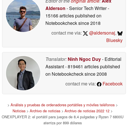
Editor of the
original article
:
Alex
Alderson
- Senior Tech Writer
-
15166 articles published on
Notebookcheck
since 2018
contact me via:
@aldersonaj
,
Bluesky
Translator:
Ninh Ngoc Duy
- Editorial
Assistant
- 819461 articles published
on Notebookcheck
since 2008
contact me via:
Facebook
>
Análisis y pruebas de ordenadores portátiles y móviles teléfonos
>
Noticias
>
Archivo de noticias
>
Archivo de noticias 2022 12
>
ONEXPLAYER 2: el portátil para juegos de 8,4 pulgadas y Ryzen 7 6800U
aterriza por 899 dólares