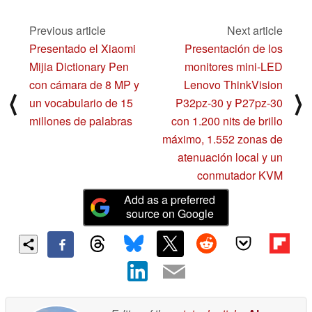
y 16 GB de RAM
de Nintendo Switch
LPDDR5 por 599
11/22/2022
dólares
Previous article
Next article
11/22/2022
Presentado el Xiaomi
Presentación de los
Mijia Dictionary Pen
monitores mini-LED
con cámara de 8 MP y
Lenovo ThinkVision
⟨
⟩
un vocabulario de 15
P32pz-30 y P27pz-30
millones de palabras
con 1.200 nits de brillo
máximo, 1.552 zonas de
atenuación local y un
conmutador KVM
Add as a preferred
source on Google