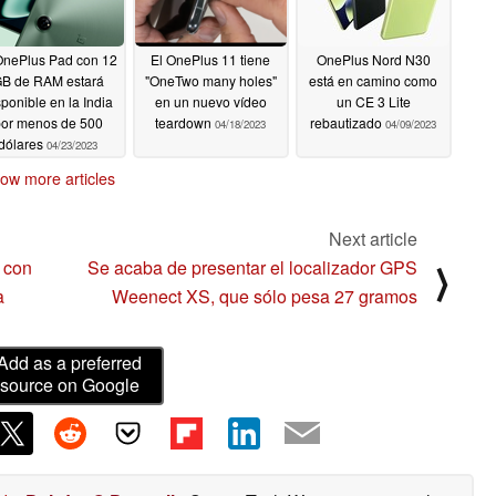
OnePlus Pad con 12
El OnePlus 11 tiene
OnePlus Nord N30
B de RAM estará
"OneTwo many holes"
está en camino como
sponible en la India
en un nuevo vídeo
un CE 3 Lite
or menos de 500
teardown
rebautizado
04/18/2023
04/09/2023
dólares
04/23/2023
ow more articles
Next article
 con
Se acaba de presentar el localizador GPS
⟩
a
Weenect XS, que sólo pesa 27 gramos
Add as a preferred
source on Google