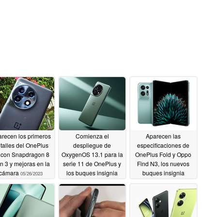
recen los primeros
Comienza el
Aparecen las
talles del OnePlus
despliegue de
especificaciones de
 con Snapdragon 8
OxygenOS 13.1 para la
OnePlus Fold y Oppo
n 3 y mejoras en la
serie 11 de OnePlus y
Find N3, los nuevos
cámara
los buques insignia
buques insignia
05/26/2023
más antiguos
plegables
05/22/2023
05/19/2023