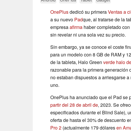
OnePlus
dedicó su primera
Ventas a c
a su nuevo
Pad
que, al tratarse de la 
empresa
afirma
haber completado con é
sin revelar ni una sola vez su precio.
Sin embargo, ya se conoce el coste fin
para un modelo con 8 GB de RAM y 128
de la tableta, Halo Green
verde halo de
razonable para la primera generación 
no estaban dispuestos a arriesgarse a 
uno.
OnePlus ha anunciado que el Pad se po
partir del 28 de abril de
, 2023. Se ofre
especificados durante el Blind Sale), 
oferta de hasta el 30% de descuento 
Pro 2
(actualmente 179 dólares
en Am