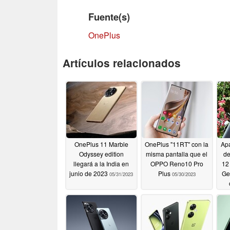
Fuente(s)
OnePlus
Artículos relacionados
OnePlus 11 Marble
OnePlus "11RT" con la
Apa
Odyssey edition
misma pantalla que el
de
llegará a la India en
OPPO Reno10 Pro
12
junio de 2023
Plus
Ge
05/31/2023
05/30/2023