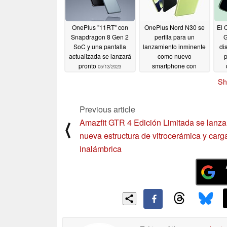
OnePlus "11RT" con
OnePlus Nord N30 se
El 
Snapdragon 8 Gen 2
perfila para un
G
SoC y una pantalla
lanzamiento inminente
di
actualizada se lanzará
como nuevo
p
pronto
smartphone con
05/13/2023
cámara de 108MP
Sh
para el mercado
estadounidense
04/24/2023
Previous article
Amazfit GTR 4 Edición Limitada se lanza
⟨
nueva estructura de vitrocerámica y carg
inalámbrica