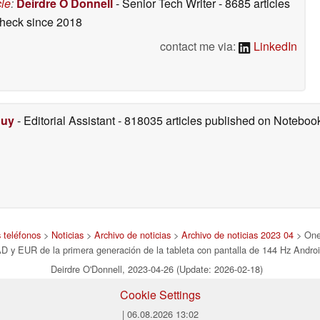
cle
:
Deirdre O Donnell
- Senior Tech Writer
- 8685 articles
check
since 2018
contact me via:
LinkedIn
Duy
- Editorial Assistant
- 818035 articles published on Notebo
 teléfonos
>
Noticias
>
Archivo de noticias
>
Archivo de noticias 2023 04
> OneP
D y EUR de la primera generación de la tableta con pantalla de 144 Hz Andro
Deirdre O'Donnell, 2023-04-26 (Update: 2026-02-18)
Cookie Settings
| 06.08.2026 13:02