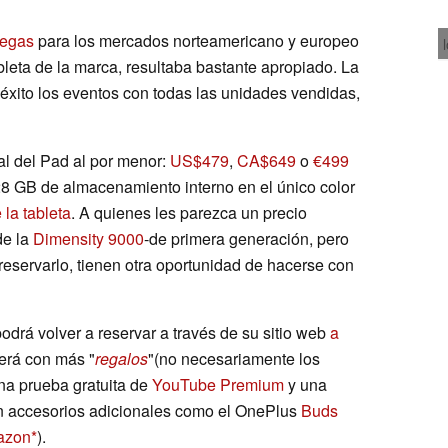
iegas
para los mercados norteamericano y europeo
tableta de la marca, resultaba bastante apropiado. La
xito los eventos con todas las unidades vendidas,
al del Pad al por menor:
US$479
,
CA$649
o
€499
 GB de almacenamiento interno en el único color
 la tableta
. A quienes les parezca un precio
de la
Dimensity 9000
-de primera generación, pero
reservarlo, tienen otra oportunidad de hacerse con
drá volver a reservar a través de su sitio web
a
cerá con más "
regalos
"(no necesariamente los
una prueba gratuita de
YouTube Premium
y una
en accesorios adicionales como el OnePlus
Buds
azon
).