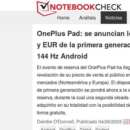
Home
Análisis
Noticias
OnePlus Pad: se anuncian 
y EUR de la primera generac
144 Hz Android
El evento de reserva del OnePlus Pad ha lleg
revelación de su precio de venta al público e
mercados (Norteamérica y Europa). El dispos
de primera generación se pondrá ahora a la 
reserva, durante la cual una segunda olead
adquirirlo en su totalidad con la posibilidad d
forma gratuita.
Deirdre O'Donnell,
Publicado
04/26/2023
🇺
Android
OnePlus
Tablet
Gadget