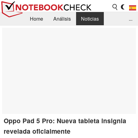
Home
Análisis
Noticias
...
FAQ/Técnica
Biblioteca
Orientación para la Compra
Busca
Contacto
Oppo Pad 5 Pro: Nueva tableta insignia
revelada oficialmente