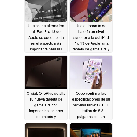
Una sólida alternativa
Una autonomía de
al iPad Pro 13 de
batería un nivel
Apple se queda corta
superior a la del iPad
en el aspecto más
Pro 13 de Apple: una
importante para las
tableta de gama alta y
tabletas.
una auténtica joya
07/19/2026
oculta.
07/19/2026
Oficial: OnePlus detalla
Oppo confirma las
su nueva tableta de
especificaciones de su
gama alta con
próxima tableta OLED
importantes mejoras
ultrafina de 8,8
de batería y
pulgadas con un
rendimiento
potente SoC y una
04/16/2026
frecuencia de refresco
de 144 Hz
04/16/2026