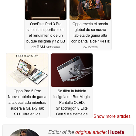
OnePlus Pad 3 Pro
Oppo revela el precio
sale a la superficie con
global de su nueva
el rendimiento de un
tableta de gama alta
buque insignia y 12 GB
con pantalla de 144 Hz
de RAM
04/15/2026
04/15/2026
Oppo Pad 5 Pro:
Se filtra la tableta
Nueva tableta de gama
insignia de RedMagic:
alta detallada mientras
Pantalla OLED,
supera a Galaxy Tab
Snapdragon 8 Elite
S11 Ultra en los
Gen 5 y sistema de
Show more articles
primeros benchmarks
refrigeración líquida
04/15/2026
04/15/2026
Editor of the
original article
:
Huzefa