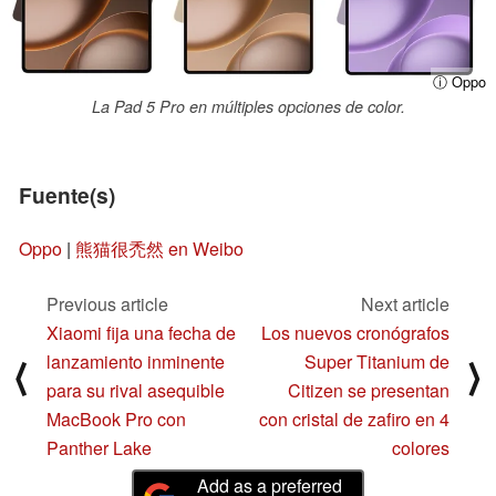
ⓘ Oppo
La Pad 5 Pro en múltiples opciones de color.
Fuente(s)
Oppo
|
熊猫很禿然 en Weibo
Previous article
Next article
Xiaomi fija una fecha de
Los nuevos cronógrafos
lanzamiento inminente
Super Titanium de
⟨
⟩
para su rival asequible
Citizen se presentan
MacBook Pro con
con cristal de zafiro en 4
Panther Lake
colores
Add as a preferred