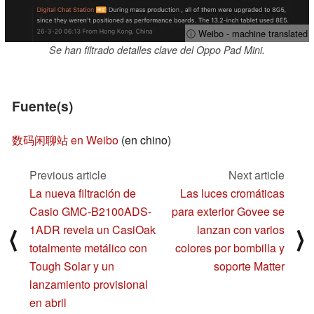
ⓘ Weibo - machine translated
Se han filtrado detalles clave del Oppo Pad Mini.
Fuente(s)
数码闲聊站 en Weibo
(en chino)
Previous article
Next article
La nueva filtración de
Las luces cromáticas
Casio GMC-B2100ADS-
para exterior Govee se
1ADR revela un CasiOak
lanzan con varios
⟨
⟩
totalmente metálico con
colores por bombilla y
Tough Solar y un
soporte Matter
lanzamiento provisional
en abril