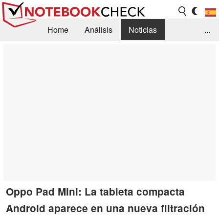
Home
Análisis
Noticias
...
FAQ/Técnica
Biblioteca
Orientación para la Compra
Busca
Contacto
Oppo Pad Mini: La tableta compacta
Android aparece en una nueva filtración