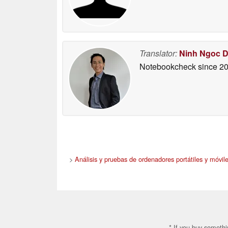
Translator:
Ninh Ngoc 
Notebookcheck
since 2
>
Análisis y pruebas de ordenadores portátiles y móvile
* If you buy somethi