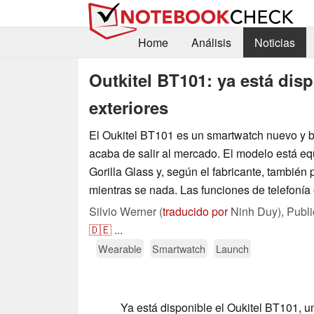
Home
Análisis
Noticias
Outkitel BT101: ya está dis
exteriores
El Oukitel BT101 es un smartwatch nuevo y 
acaba de salir al mercado. El modelo está e
Gorilla Glass y, según el fabricante, también
mientras se nada. Las funciones de telefonía 
Silvio Werner (
traducido por
Ninh Duy),
Publ
🇩🇪
...
Wearable
Smartwatch
Launch
Ya está disponible el Oukitel BT101, 