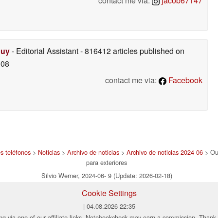
contact me via:
jacob67147
Duy
- Editorial Assistant
- 816412 articles published on
008
contact me via:
Facebook
s teléfonos
>
Noticias
>
Archivo de noticias
>
Archivo de noticias 2024 06
> Out
para exteriores
Silvio Werner, 2024-06- 9 (Update: 2026-02-18)
Cookie Settings
| 04.08.2026 22:35
ng via one of our affiliate links, Notebookcheck may earn a commission. Thank 