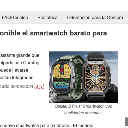
FAQ/Técnica
Biblioteca
Orientación para la Compra
ponible el smartwatch barato para
bastante grande que
quipado con Corning
 puede llevarse
están integradas.
icado
06/09/2024
🇺🇸
Oukitel BT101: Smartwatch con
cualidades decentes.
un nuevo smartwatch para exteriores. El modelo