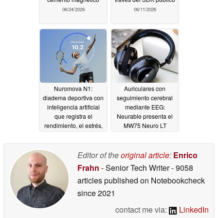
06/24/2026
06/11/2026
Nuromova N1:
Auriculares con
diadema deportiva con
seguimiento cerebral
inteligencia artificial
mediante EEG:
que registra el
Neurable presenta el
rendimiento, el estrés,
MW75 Neuro LT
la fatiga y mucho más
10/01/2025
10/08/2025
Editor of the
original article
:
Enrico
Frahn
- Senior Tech Writer
- 9058
articles published on Notebookcheck
since 2021
contact me via:
LinkedIn