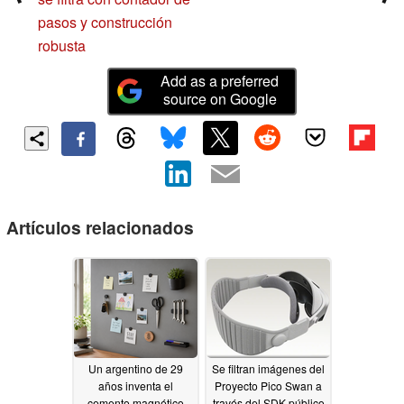
pasos y construcción
robusta
Add as a preferred
source on Google
Artículos relacionados
Un argentino de 29
Se filtran imágenes del
años inventa el
Proyecto Pico Swan a
cemento magnético
través del SDK público