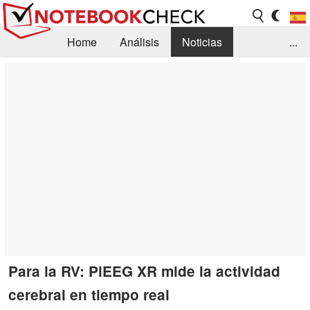
Home
Análisis
Noticias
...
FAQ/Técnica
Biblioteca
Orientación para la Compra
Busca
Contacto
Para la RV: PiEEG XR mide la actividad
cerebral en tiempo real