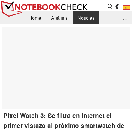
Home
Análisis
Noticias
...
FAQ/Técnica
Biblioteca
Orientación para la Compra
Busca
Contacto
Pixel Watch 3: Se filtra en Internet el
primer vistazo al próximo smartwatch de