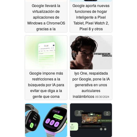
Google llevará la
Google aporta nuevas
virtualización de
funciones de hogar
aplicaciones de
inteligente a Pixel
Windows a ChromeOS
Tablet, Pixel Watch 2,
gracias a la
Pixel 8 y otros
adquisición de
dispositivos Pixel con
Cameyo
las últimas
06/07/2024
actualizaciones de
Google Home
06/01/2024
Google impone más
Iyo One, respaldada
restricciones a la
por Google, pone la IA
búsqueda por IA para
generativa en unos
evitar que diga a la
auriculares
gente que coma
inalámbricos
05/30/2024
piedras y genere otras
respuestas extrañas
05/31/2024