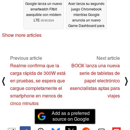
Google lanza un nuevo
Acer lanza su segundo
smartwatch Fitbit
juego Chromebook
asequible con módem
mientras Google
LTE
anuncia un nuevo
05/30/2024
Game Dashboard para
ChromeOS
05/28/2024
Show more articles
Previous article
Next article
Realme confirma que la
BOOX lanza una nueva
carga rápida de 300W está
serie de tabletas de
⟨
⟩
en pruebas, se espera que
papel electrónico
cargue completamente el
esencialistas aptas para
smartphone en menos de
viajes
cinco minutos
Add as a preferred
source on Google