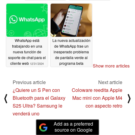
03/29/2025
WhatsApp está
La nueva actualización
trabajando en una
de WhatsApp trae un
nueva función de
inesperado problema
soporte de chat para el
de pantalla verde al
cliente web
programa beta
12/31/2024
Show more articles
11/10/2024
Previous article
Next article
¿Quiere un S Pen con
Coloware reedita Apple
⟨
⟩
Bluetooth para el Galaxy
Mac mini con Apple M4
S25 Ultra? Samsung le
con aspecto retro
venderá uno
Add as a preferred
source on Google