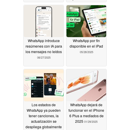
para EE.UU
07/08/2025
WhatsApp introduce
WhatsApp por fin
resúmenes con IA para
disponible en el iPad
los mensajes no leídos
05/28/2025
06/27/2025
Los estados de
WhatsApp dejará de
WhatsApp ya pueden
funcionar en el iPhone
tener canciones, la
6 Plus a mediados de
actualización se
2025
01/29/2025
despliega globalmente