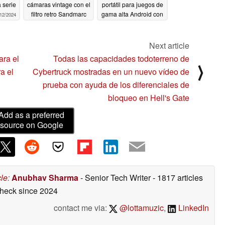
 serie
cámaras vintage con el
portátil para juegos de
filtro retro Sandmarc
gama alta Android con
12/2024
más potencia que AYN
07/11/2024
Odin2 u Odin2 Mini
Next article
07/11/2024
ara el
Todas las capacidades todoterreno de
⟩
a el
Cybertruck mostradas en un nuevo vídeo de
prueba con ayuda de los diferenciales de
bloqueo en Hell's Gate
Add as a preferred
source on Google
cle
:
Anubhav Sharma
- Senior Tech Writer
- 1817 articles
check
since 2024
contact me via:
@lottamuzic
,
LinkedIn