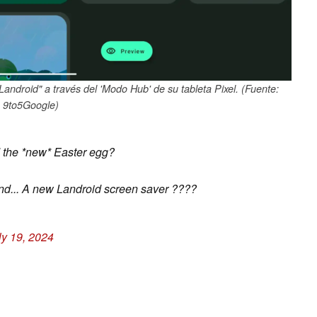
android" a través del 'Modo Hub' de su tableta Pixel. (Fuente:
9to5Google)
nd the *new* Easter egg?
find... A new Landroid screen saver ????
ly 19, 2024