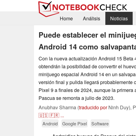
Home
Análisis
Noticias
Puede establecer el minijue
Android 14 como salvapanta
Con la nueva actualización Android 15 Beta 4
obtendrán la posibilidad de convertir el huev
minijuego espacial Android 14 en un salvapan
versión final y pulida llegará probablemente 
Pixel 9 a finales de 2024, aunque la primera
Pascua se remonta a julio de 2023.
Anubhav Sharma (
traducido por
Ninh Duy),
P
🇺🇸
🇫🇷
...
Android
Google Pixel
Software