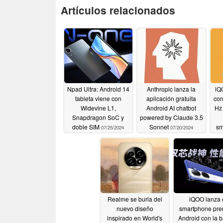
Artículos relacionados
Npad Ultra: Android 14
Anthropic lanza la
iQ
tableta viene con
aplicación gratuita
con
Widevine L1,
Android AI chatbot
Hz
Snapdragon SoC y
powered by Claude 3.5
doble SIM
Sonnet
sm
07/25/2024
07/20/2024
l
Realme se burla del
iQOO lanza 
nuevo diseño
smartphone pr
inspirado en World's
Android con la b