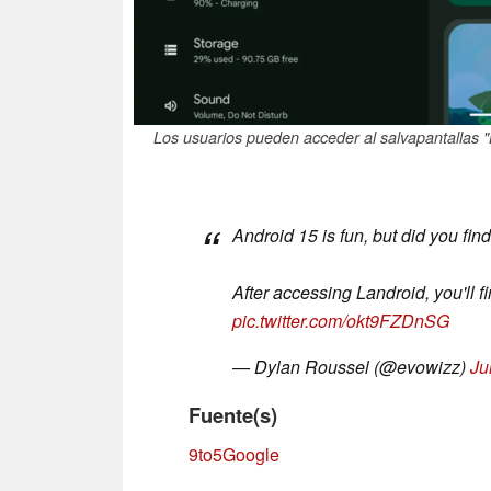
Los usuarios pueden acceder al salvapantallas "L
Android 15 is fun, but did you fi
After accessing Landroid, you'll 
pic.twitter.com/okt9FZDnSG
— Dylan Roussel (@evowizz)
Ju
Fuente(s)
9to5Google