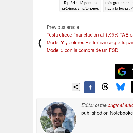
Top Artist 13 para los
más grande de la
próximos smartphones
hasta la fecha
07/
de la serie Pro Android
07/13/2024
Previous article
Tesla ofrece financiación al 1,99% TAE p
⟨
Model Y y colores Performance gratis par
Model 3 con la compra de un FSD
Editor of the
original arti
published on Notebook