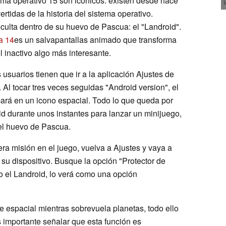
ma operativo 15 son icónicos: existen desde hace
tidas de la historia del sistema operativo.
culta dentro de su huevo de Pascua: el "Landroid".
a 14
es un salvapantallas animado que transforma
l inactivo algo más interesante.
 usuarios tienen que ir a la aplicación Ajustes de
. Al tocar tres veces seguidas "Android version", el
mará en un icono espacial. Todo lo que queda por
d durante unos instantes para lanzar un minijuego,
 el huevo de Pascua.
a misión en el juego, vuelva a Ajustes y vaya a
 su dispositivo. Busque la opción "Protector de
o el Landroid, lo verá como una opción
 espacial mientras sobrevuela planetas, todo ello
Es importante señalar que esta función es