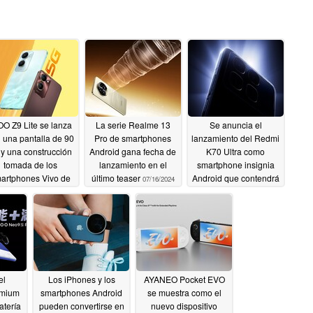
OO Z9 Lite se lanza
La serie Realme 13
Se anuncia el
 una pantalla de 90
Pro de smartphones
lanzamiento del Redmi
 y una construcción
Android gana fecha de
K70 Ultra como
tomada de los
lanzamiento en el
smartphone insignia
artphones Vivo de
último teaser
Android que contendrá
07/16/2024
a serie Y Android
hasta cinco chips
diferentes
07/16/2024
07/14/2024
el
Los iPhones y los
AYANEO Pocket EVO
emium
smartphones Android
se muestra como el
atería
pueden convertirse en
nuevo dispositivo