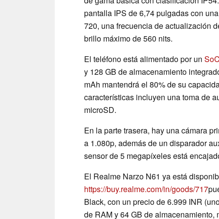
de gama básica con clasificación IP54
pantalla IPS de 6,74 pulgadas con una
720, una frecuencia de actualización d
brillo máximo de 560 nits.
El teléfono está alimentado por un
SoC
y 128 GB de almacenamiento integrado
mAh mantendrá el 80% de su capacidad 
características incluyen una toma de a
microSD.
En la parte trasera, hay una cámara p
a 1.080p, además de un disparador auxi
sensor de 5 megapíxeles está encajad
El Realme Narzo N61 ya está disponib
https://buy.realme.com/in/goods/717
pu
Black, con un precio de 6.999 INR (un
de RAM y 64 GB de almacenamiento, mi