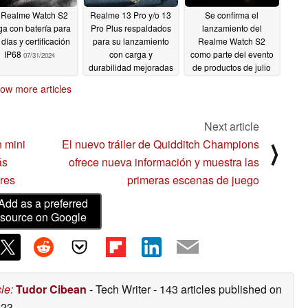
 Realme Watch S2
Realme 13 Pro y/o 13
Se confirma el
ga con batería para
Pro Plus respaldados
lanzamiento del
días y certificación
para su lanzamiento
Realme Watch S2
IP68
con carga y
como parte del evento
07/31/2024
durabilidad mejoradas
de productos de julio
de 2024
07/29/2024
07/16/2024
ow more articles
Next article
 mini
El nuevo tráiler de Quidditch Champions
⟩
ás
ofrece nueva información y muestra las
res
primeras escenas de juego
Add as a preferred
source on Google
cle
:
Tudor Cibean
- Tech Writer
- 143 articles published on
023