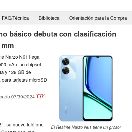
FAQ/Técnica
Biblioteca
Orientación para la Compra
no básico debuta con clasificación
 8 mm
lme Narzo N61 llega
.000 mAh, un chipset
ia y 128 GB de
 para tarjetas microSD
icado
07/30/2024
🇺🇸
1, su nuevo teléfono
El Realme Narzo N61 tiene un grosor