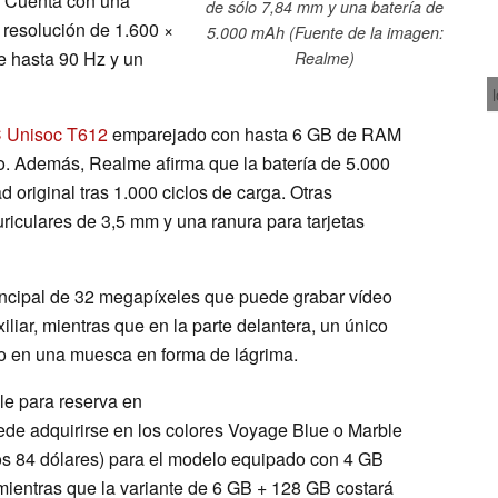
. Cuenta con una
de sólo 7,84 mm y una batería de
 resolución de 1.600 ×
5.000 mAh (Fuente de la imagen:
e hasta 90 Hz y un
Realme)
 Unisoc T612
emparejado con hasta 6 GB de RAM
. Además, Realme afirma que la batería de 5.000
original tras 1.000 ciclos de carga. Otras
uriculares de 3,5 mm y una ranura para tarjetas
rincipal de 32 megapíxeles que puede grabar vídeo
liar, mientras que en la parte delantera, un único
o en una muesca en forma de lágrima.
le para reserva en
ede adquirirse en los colores Voyage Blue o Marble
os 84 dólares) para el modelo equipado con 4 GB
entras que la variante de 6 GB + 128 GB costará