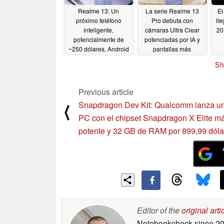
Realme 13: Un
La serie Realme 13
El
próximo teléfono
Pro debuta con
lle
inteligente,
cámaras Ultra Clear
20 
potencialmente de
potenciadas por IA y
~250 dólares, Android
pantallas más
asoma la cabeza en
brillantes y planas
Sh
una nueva filtración
07/31/2024
08/03/2024
Previous article
Snapdragon Dev Kit: Qualcomm lanza un
⟨
PC con el chipset Snapdragon X Elite m
potente y 32 GB de RAM por 899,99 dóla
Editor of the
original arti
Notebookcheck
since 2