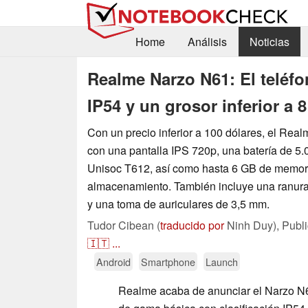
Home
Análisis
Noticias
Realme Narzo N61: El teléfo
IP54 y un grosor inferior a
Con un precio inferior a 100 dólares, el Rea
con una pantalla IPS 720p, una batería de 5
Unisoc T612, así como hasta 6 GB de memor
almacenamiento. También incluye una ranura
y una toma de auriculares de 3,5 mm.
Tudor Cibean (
traducido por
Ninh Duy),
Publ
🇮🇹
...
Android
Smartphone
Launch
Realme acaba de anunciar el Narzo N6