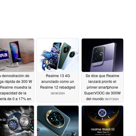
a demostración de
Realme 13 4G
Se dice que Realme
ga rápida de 300 W
anunciado como un
lanzará pronto el
 Realme muestra la
Realme 12 rebadged
primer smartphone
capacidad de la
SuperVOOC de 300W
08/08/2024
tería de 0 a 17% en
del mundo
08/07/2024
sólo 35 segundos
08/10/2024