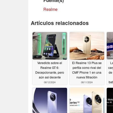
Fuente(s)
Realme
Artículos relacionados
Veredicto sobre el
El Realme 13 Plus se
L
Realme GT 6:
perfila como rival del
car
Decepcionante, pero
CMF Phone 1 en una
de
aún así decente
nueva filtración
ba
08/12/2024
08/11/2024