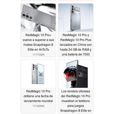
durabilidad en línea
asequible que en
China
12/04/2024
12/03/2024
RedMagic 10 Pro+
RedMagic 10 Pro y
vuelve a superar a sus
RedMagic 10 Pro Plus
rivales Snapdragon 8
lanzados en China con
Elite en AnTuTu
hasta 24 GB de RAM y
una batería de 7050
11/17/2024
mAh
11/14/2024
RedMagic 10 Pro
Los renders oficiales
obtiene una fecha de
del RedMagic 10 Pro
lanzamiento mundial
muestran el teléfono
para juegos
11/13/2024
Snapdragon 8 Elite en