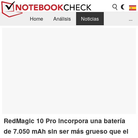
Home
Análisis
Noticias
...
FAQ/Técnica
Biblioteca
Orientación para la Compra
Busca
Contacto
RedMagic 10 Pro incorpora una batería
de 7.050 mAh sin ser más grueso que el