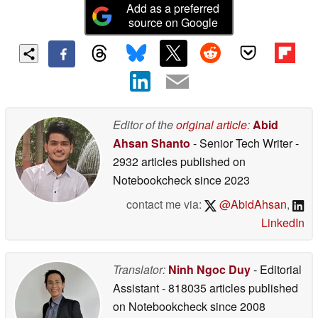
Add as a preferred
source on Google
Editor of the
original article
:
Abid
Ahsan Shanto
- Senior Tech Writer
-
2932 articles published on
Notebookcheck
since 2023
contact me via:
@AbidAhsan
,
LinkedIn
Translator:
Ninh Ngoc Duy
- Editorial
Assistant
- 818035 articles published
on Notebookcheck
since 2008