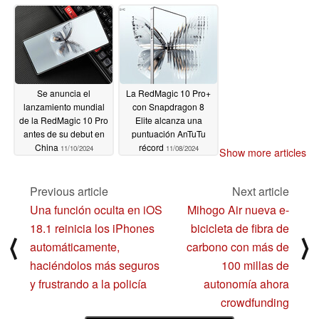
cuatro colores
11/11/2024
Se anuncia el
La RedMagic 10 Pro+
lanzamiento mundial
con Snapdragon 8
de la RedMagic 10 Pro
Elite alcanza una
antes de su debut en
puntuación AnTuTu
China
récord
11/10/2024
11/08/2024
Show more articles
Previous article
Next article
Una función oculta en iOS
Mihogo Air nueva e-
18.1 reinicia los iPhones
bicicleta de fibra de
⟨
⟩
automáticamente,
carbono con más de
haciéndolos más seguros
100 millas de
y frustrando a la policía
autonomía ahora
crowdfunding