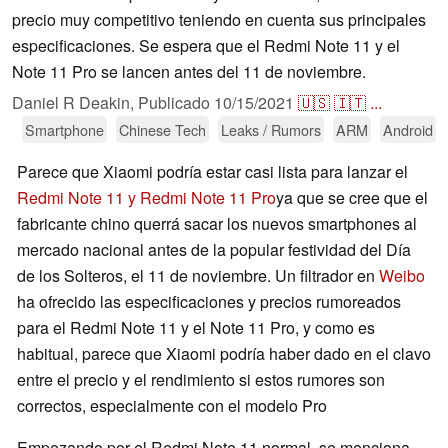
precio muy competitivo teniendo en cuenta sus principales
especificaciones. Se espera que el Redmi Note 11 y el
Note 11 Pro se lancen antes del 11 de noviembre.
Daniel R Deakin,
Publicado
10/15/2021
🇺🇸
🇮🇹
...
Smartphone
Chinese Tech
Leaks / Rumors
ARM
Android
Parece que Xiaomi podría estar casi lista para lanzar el
Redmi Note 11 y Redmi Note 11 Pro
ya que se cree que el
fabricante chino querrá sacar los nuevos smartphones al
mercado nacional antes de la popular festividad del Día
de los Solteros, el 11 de noviembre. Un filtrador en
Weibo
ha ofrecido las especificaciones y precios rumoreados
para el Redmi Note 11 y el Note 11 Pro, y como es
habitual, parece que Xiaomi podría haber dado en el clavo
entre el precio y el rendimiento si estos rumores son
correctos, especialmente con el modelo Pro
Empezando por el Redmi Note 11 normal, se menciona