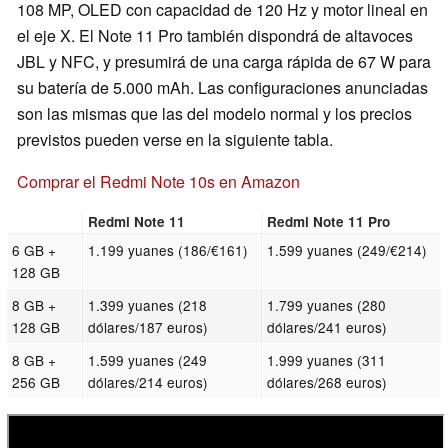
108 MP, OLED con capacidad de 120 Hz y motor lineal en
el eje X. El Note 11 Pro también dispondrá de altavoces
JBL y NFC, y presumirá de una carga rápida de 67 W para
su batería de 5.000 mAh. Las configuraciones anunciadas
son las mismas que las del modelo normal y los precios
previstos pueden verse en la siguiente tabla.
Comprar el Redmi Note 10s en Amazon
Redmi Note 11
Redmi Note 11 Pro
6 GB +
1.199 yuanes (186/€161)
1.599 yuanes (249/€214)
128 GB
8 GB +
1.399 yuanes (218
1.799 yuanes (280
128 GB
dólares/187 euros)
dólares/241 euros)
8 GB +
1.599 yuanes (249
1.999 yuanes (311
256 GB
dólares/214 euros)
dólares/268 euros)