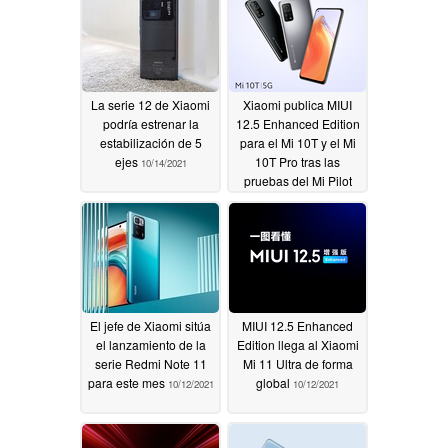
La serie 12 de Xiaomi
Xiaomi publica MIUI
podría estrenar la
12.5 Enhanced Edition
estabilización de 5
para el Mi 10T y el Mi
ejes
10T Pro tras las
10/14/2021
pruebas del Mi Pilot
10/14/2021
El jefe de Xiaomi sitúa
MIUI 12.5 Enhanced
el lanzamiento de la
Edition llega al Xiaomi
serie Redmi Note 11
Mi 11 Ultra de forma
para este mes
global
10/12/2021
10/12/2021