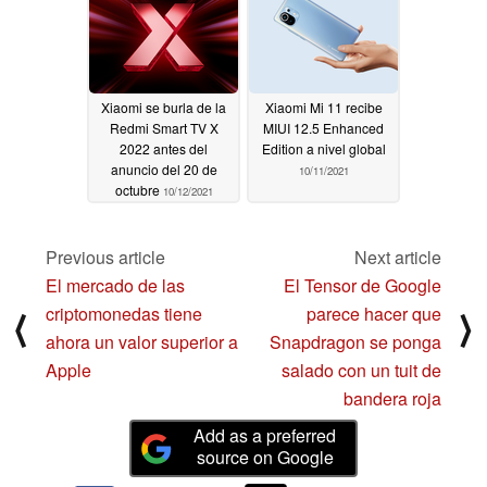
Xiaomi se burla de la
Xiaomi Mi 11 recibe
Redmi Smart TV X
MIUI 12.5 Enhanced
2022 antes del
Edition a nivel global
anuncio del 20 de
10/11/2021
octubre
10/12/2021
Previous article
Next article
El mercado de las
El Tensor de Google
criptomonedas tiene
parece hacer que
⟨
⟩
ahora un valor superior a
Snapdragon se ponga
Apple
salado con un tuit de
bandera roja
Add as a preferred
source on Google