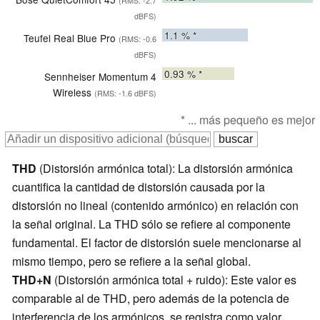
(RMS: -2.7
dBFS)
1.1
% *
Teufel Real Blue Pro
(RMS: -0.6
dBFS)
0.93
% *
Sennheiser Momentum 4
Wireless
(RMS: -1.6 dBFS)
* ... más pequeño es mejor
THD
(Distorsión armónica total): La distorsión armónica
cuantifica la cantidad de distorsión causada por la
distorsión no lineal (contenido armónico) en relación con
la señal original. La THD sólo se refiere al componente
fundamental. El factor de distorsión suele mencionarse al
mismo tiempo, pero se refiere a la señal global.
THD+N
(Distorsión armónica total + ruido): Este valor es
comparable al de THD, pero además de la potencia de
interferencia de los armónicos, se registra como valor