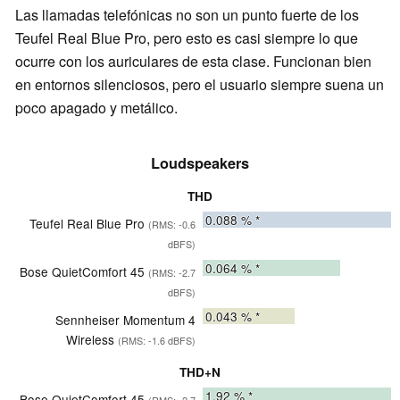
Las llamadas telefónicas no son un punto fuerte de los
Teufel Real Blue Pro, pero esto es casi siempre lo que
ocurre con los auriculares de esta clase. Funcionan bien
en entornos silenciosos, pero el usuario siempre suena un
poco apagado y metálico.
Loudspeakers
THD
0.088
% *
Teufel Real Blue Pro
(RMS: -0.6
dBFS)
0.064
% *
Bose QuietComfort 45
(RMS: -2.7
dBFS)
0.043
% *
Sennheiser Momentum 4
Wireless
(RMS: -1.6 dBFS)
THD+N
1.92
% *
Bose QuietComfort 45