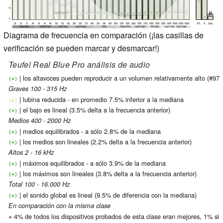
15.6
15.5
15.3
14.4
13.9
13.8
13.6
13.5
13.5
13.4
median 12.3
12.7
12.3
12.2
11.5
11.4
11.1
11.1
11
10.9
10.8
10.3
10.2
10
9.8
9.8
9.2
10
6.9
6.5
6.5
6.4
6.4
median 5.8
6.3
6.3
6.2
6.1
6.1
6.1
6
5.9
5.8
5.8
5.7
median 5
5.5
5.5
5.5
5.3
5.3
5.3
5
5
5
4.9
4.8
4.7
4.7
4.5
4.4
4.2
4.1
3.9
3.8
3.7
3.7
3.6
3.4
3.3
3.3
3.2
2.7
2.2
1.9
1.5
0.8
0.7
0.1
0.1
0
20
25
31
40
50
63
80
100
125
160
200
250
315
400
500
630
800
1000
1250
1600
2000
2500
3150
4000
5000
6300
8000
10000
12500
16000
SPL
N
Delta
Deep Bass
Middle Bass
High Bass
Lower Range
Mids
Higher Mids
Lower Highs
Mid Highs
Upper Highs
Super Highs
Diagrama de frecuencia en comparación (¡las casillas de
verificación se pueden marcar y desmarcar!)
Teufel Real Blue Pro análisis de audio
| los altavoces pueden reproducir a un volumen relativamente alto (#97.
(+)
Graves 100 - 315 Hz
| lubina reducida - en promedio 7.5% inferior a la mediana
(±)
| el bajo es lineal (3.5% delta a la frecuencia anterior)
(+)
Medios 400 - 2000 Hz
| medios equilibrados - a sólo 2.8% de la mediana
(+)
| los medios son lineales (2.2% delta a la frecuencia anterior)
(+)
Altos 2 - 16 kHz
| máximos equilibrados - a sólo 3.9% de la mediana
(+)
| los máximos son lineales (3.8% delta a la frecuencia anterior)
(+)
Total 100 - 16.000 Hz
| el sonido global es lineal (9.5% de diferencia con la mediana)
(+)
En comparación con la misma clase
4% de todos los dispositivos probados de esta clase eran mejores, 1% si
»