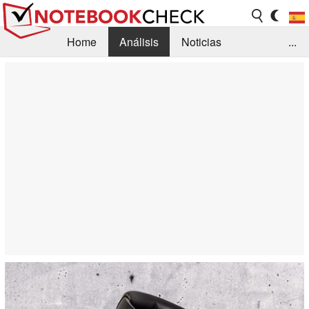
Home
Análisis
Noticias
...
FAQ/Técnica
Biblioteca
Orientación para la Compra
Busca
Contacto