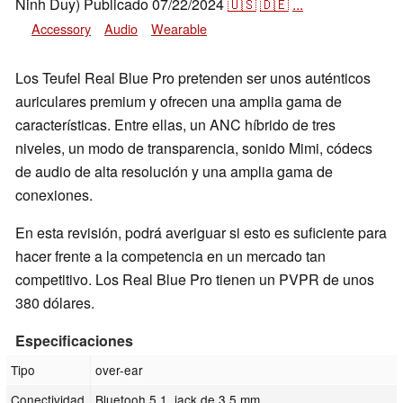
Ninh Duy)
Publicado
07/22/2024
🇺🇸
🇩🇪
...
Accessory
Audio
Wearable
Los Teufel Real Blue Pro pretenden ser unos auténticos
auriculares premium y ofrecen una amplia gama de
características. Entre ellas, un ANC híbrido de tres
niveles, un modo de transparencia, sonido Mimi, códecs
de audio de alta resolución y una amplia gama de
conexiones.
En esta revisión, podrá averiguar si esto es suficiente para
hacer frente a la competencia en un mercado tan
competitivo. Los Real Blue Pro tienen un PVPR de unos
380 dólares.
Especificaciones
Tipo
over-ear
Conectividad
Bluetooh 5.1, jack de 3,5 mm