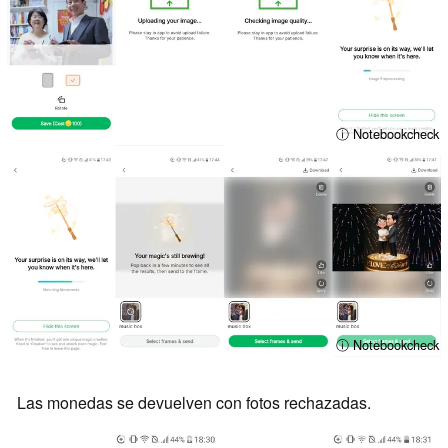
ⓘ Notebookcheck
ⓘ Notebookcheck
Las monedas se devuelven con fotos rechazadas.