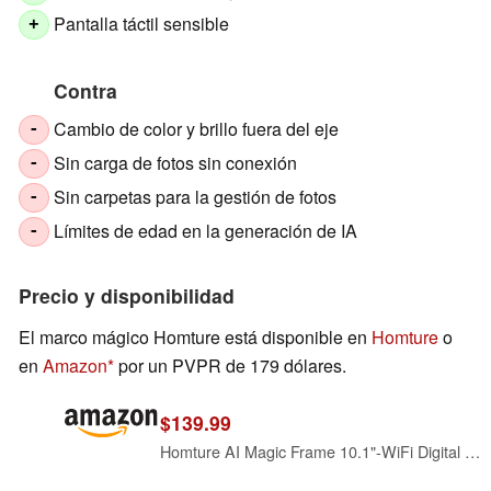
Pantalla táctil sensible
+
Contra
Cambio de color y brillo fuera del eje
-
Sin carga de fotos sin conexión
-
Sin carpetas para la gestión de fotos
-
Límites de edad en la generación de IA
-
Precio y disponibilidad
El marco mágico Homture está disponible en
Homture
o
en
Amazon
por un PVPR de 179 dólares.
$139.99
Homture AI Magic Frame 10.1"-WiFi Digital Picture Frame with 64GB,1920 x 1200 IPS FHD Touchscreen,Motion Sensor,Dynamic AI Photo,Unlimited Cloud Storage, Gifts for Birthday/Family/Home Decor