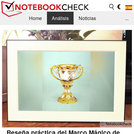
Home
Análisis
Noticias
...
FAQ/Técnica
Biblioteca
Orientación para la Compra
Busca
Contacto
ⓘ Notebookcheck
Reseña práctica del Marco Mágico de