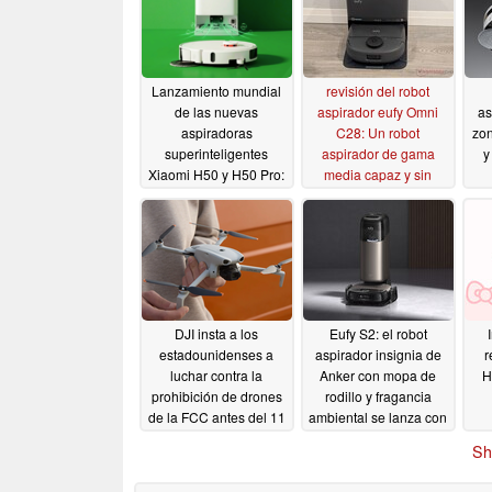
Lanzamiento mundial
revisión del robot
de las nuevas
aspirador eufy Omni
as
aspiradoras
C28: Un robot
zon
superinteligentes
aspirador de gama
y
Xiaomi H50 y H50 Pro:
media capaz y sin
Limpieza de bordes y
artificios
05/21/2026
secado con aire
caliente
05/29/2026
DJI insta a los
Eufy S2: el robot
estadounidenses a
aspirador insignia de
r
luchar contra la
Anker con mopa de
H
prohibición de drones
rodillo y fragancia
de la FCC antes del 11
ambiental se lanza con
de mayo entre
regalo
05/08/2026
Sh
advertencias de que
deja a industrias