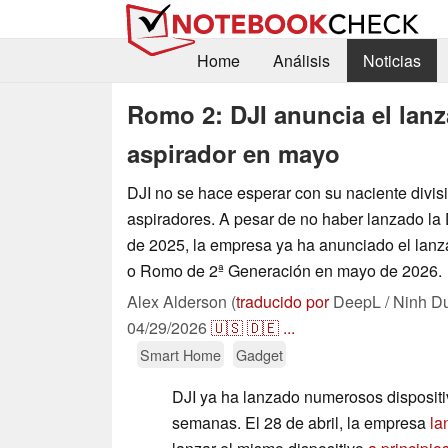
Home
Análisis
Noticias
Romo 2: DJI anuncia el lan
aspirador en mayo
DJI no se hace esperar con su naciente divis
aspiradores. A pesar de no haber lanzado la
de 2025, la empresa ya ha anunciado el lan
o Romo de 2ª Generación en mayo de 2026.
Alex Alderson (
traducido por
DeepL / Ninh D
04/29/2026
🇺🇸
🇩🇪
...
Smart Home
Gadget
DJI ya ha lanzado numerosos dispositi
semanas. El 28 de abril, la empresa
la