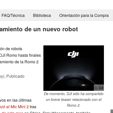
FAQ/Técnica
Biblioteca
Orientación para la Compra
zamiento de un nuevo robot
ión de robots
 DJI Romo hasta finales
zamiento de la Romo 2
uy),
Publicado
ⓘ DJI
De momento, DJI sólo ha compartido
un breve teaser relacionado con el
vos en las últimas
Romo 2.
nzó el Mic Mini 2
tras