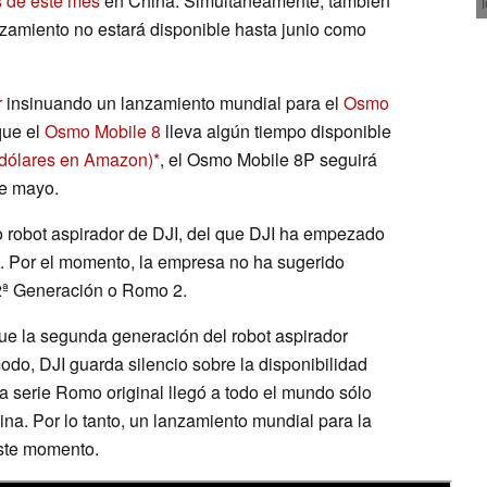
s de este mes
en China. Simultáneamente, también
zamiento no estará disponible hasta junio como
r
insinuando un lanzamiento mundial para el
Osmo
que el
Osmo Mobile 8
lleva algún tiempo disponible
 dólares en Amazon)
, el Osmo Mobile 8P seguirá
de mayo.
o robot aspirador de DJI, del que DJI ha empezado
s. Por el momento, la empresa no ha sugerido
2ª Generación o Romo 2.
 que la segunda generación del robot aspirador
do, DJI guarda silencio sobre la disponibilidad
la serie Romo original llegó a todo el mundo sólo
a. Por lo tanto, un lanzamiento mundial para la
ste momento.