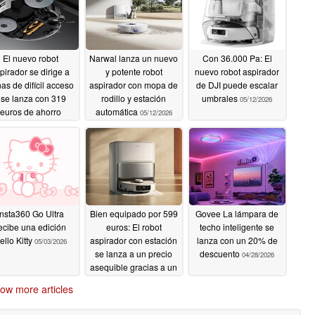
El nuevo robot
Narwal lanza un nuevo
Con 36.000 Pa: El
pirador se dirige a
y potente robot
nuevo robot aspirador
as de difícil acceso
aspirador con mopa de
de DJI puede escalar
 se lanza con 319
rodillo y estación
umbrales
05/12/2026
euros de ahorro
automática
05/12/2026
05/16/2026
Insta360 Go Ultra
Bien equipado por 599
Govee La lámpara de
ecibe una edición
euros: El robot
techo inteligente se
ello Kitty
aspirador con estación
lanza con un 20% de
05/03/2026
se lanza a un precio
descuento
04/28/2026
asequible gracias a un
descuento
04/30/2026
ow more articles