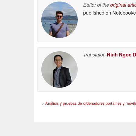
críticas en "peligrosa
Editor of the
original arti
desventaja"
05/09/2026
published on Notebook
Translator:
Ninh Ngoc 
>
Análisis y pruebas de ordenadores portátiles y móvil