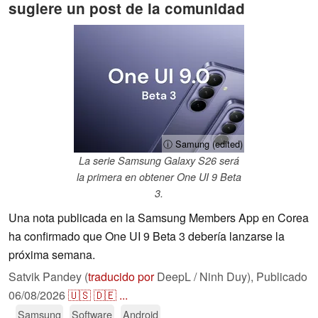
sugiere un post de la comunidad
ⓘ Samung (edited)
La serie Samsung Galaxy S26 será
la primera en obtener One UI 9 Beta
3.
Una nota publicada en la Samsung Members App en Corea
ha confirmado que One UI 9 Beta 3 debería lanzarse la
próxima semana.
Satvik Pandey (
traducido por
DeepL / Ninh Duy),
Publicado
06/08/2026
🇺🇸
🇩🇪
...
Samsung
Software
Android