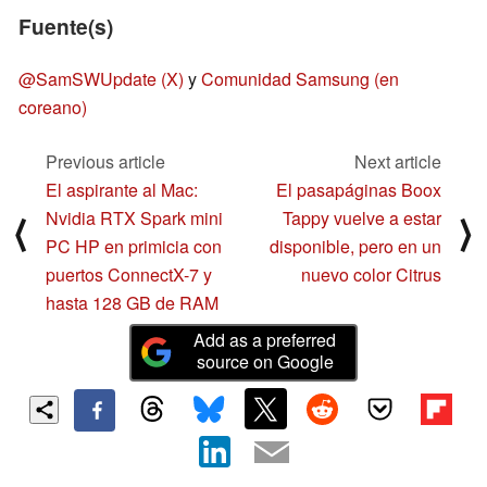
Fuente(s)
@SamSWUpdate (X)
y
Comunidad Samsung (en
coreano)
Previous article
Next article
El aspirante al Mac:
El pasapáginas Boox
Nvidia RTX Spark mini
Tappy vuelve a estar
⟨
⟩
PC HP en primicia con
disponible, pero en un
puertos ConnectX-7 y
nuevo color Citrus
hasta 128 GB de RAM
Add as a preferred
source on Google