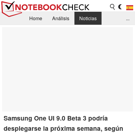
Home
Análisis
Noticias
...
FAQ/Técnica
Biblioteca
Orientación para la Compra
Busca
Contacto
Samsung One UI 9.0 Beta 3 podría
desplegarse la próxima semana, según