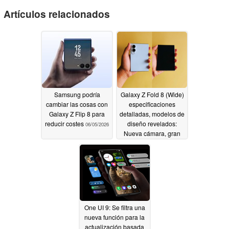
Artículos relacionados
Samsung podría
Galaxy Z Fold 8 (Wide)
cambiar las cosas con
especificaciones
Galaxy Z Flip 8 para
detalladas, modelos de
reducir costes
diseño revelados:
06/05/2026
Nueva cámara, gran
batería; pantalla sin
arrugas en 201g
06/02/2026
One UI 9: Se filtra una
nueva función para la
actualización basada