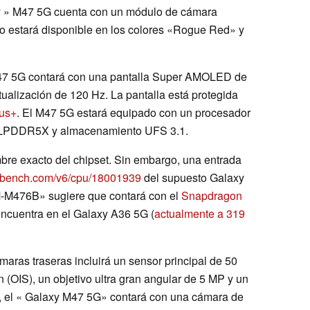
xy » M47 5G cuenta con un módulo de cámara
ono estará disponible en los colores «Rogue Red» y
M47 5G contará con una pantalla Super AMOLED de
ualización de 120 Hz. La pantalla está protegida
tus+
. El M47 5G estará equipado con un procesador
 LPDDR5X y almacenamiento UFS 3.1.
re exacto del chipset. Sin embargo, una entrada
ekbench.com/v6/cpu/18001939
del supuesto Galaxy
-M476B» sugiere que contará con el
Snapdragon
encuentra en el Galaxy A36 5G (
actualmente a 319
aras traseras incluirá un sensor principal de 50
 (OIS), un objetivo ultra gran angular de 5 MP y un
s, el « Galaxy M47 5G» contará con una cámara de