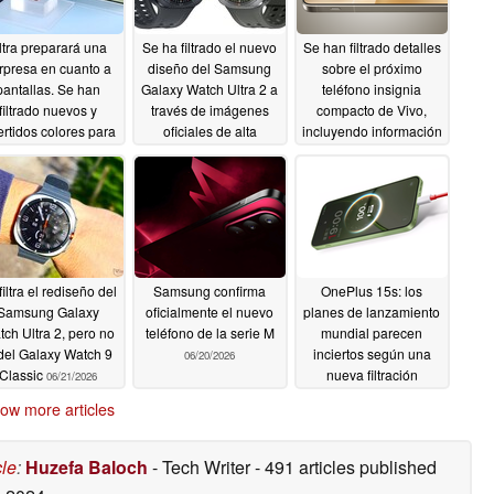
ltra preparará una
Se ha filtrado el nuevo
Se han filtrado detalles
rpresa en cuanto a
diseño del Samsung
sobre el próximo
pantallas. Se han
Galaxy Watch Ultra 2 a
teléfono insignia
filtrado nuevos y
través de imágenes
compacto de Vivo,
ertidos colores para
oficiales de alta
incluyendo información
los dispositivos
calidad destinadas a la
sobre la cámara
egables « Galaxy »
prensa
06/24/2026
06/24/2026
 Samsung de 2026
06/24/2026
filtra el rediseño del
Samsung confirma
OnePlus 15s: los
Samsung Galaxy
oficialmente el nuevo
planes de lanzamiento
ch Ultra 2, pero no
teléfono de la serie M
mundial parecen
 del Galaxy Watch 9
inciertos según una
06/20/2026
Classic
nueva filtración
06/21/2026
06/19/2026
ow more articles
cle
:
Huzefa Baloch
- Tech Writer
- 491 articles published