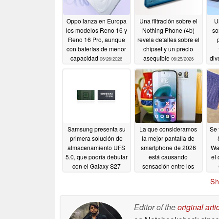
Oppo lanza en Europa
Una filtración sobre el
U
los modelos Reno 16 y
Nothing Phone (4b)
so
Reno 16 Pro, aunque
revela detalles sobre el
con baterías de menor
chipset y un precio
capacidad
asequible
div
06/26/2026
06/25/2026
pl
de
Samsung presenta su
La que consideramos
Se 
primera solución de
la mejor pantalla de
almacenamiento UFS
smartphone de 2026
Wat
5.0, que podría debutar
está causando
el
con el Galaxy S27
sensación entre los
críticos
06/23/2026
06/22/2026
Sh
Editor of the
original arti