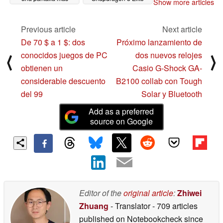
Show more articles
brillante
04/15/2025
04/13/2025
Previous article
Next article
De 70 $ a 1 $: dos
Próximo lanzamiento de
conocidos juegos de PC
dos nuevos relojes
⟨
⟩
obtienen un
Casio G-Shock GA-
considerable descuento
B2100 collab con Tough
del 99
Solar y Bluetooth
Add as a preferred
source on Google
Editor of the
original article
:
Zhiwei
Zhuang
- Translator
- 709 articles
published on Notebookcheck
since