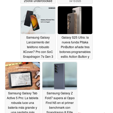
2500e underclocked
04/15/2025
04/15/2025
Samsung Galaxy
Galaxy S25 Ultra: la
Lanzamiento del
nueva funda Pitaka
teléfono robusto
PinButton añade tres
XCover7 Pro con SoC
botones programables
Snapdragon 7s Gen 3
estilo Action Button y
y batería de 4.350 mAh
MagSafe
04/15/2025
04/15/2025
Samsung Galaxy Tab
Samsung Galaxy Z
Active 5 Pro: La tableta
Fold7 supera al Oppo
robusta luce una
Find N5 en el primer
batería más grande y
benchmark con
una pantalla más
Snapdragon 8 Elite