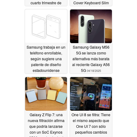
cuarto trimestre de
Cover Keyboard Slim
2025
04/22/2025
04/22/2025
Samsung trabaja en un
Samsung Galaxy M56
teléfono enrollable,
5G se lanza como
según sugiere una
alternativa más barata
patente de diseño
al reciente Galaxy A56
estadounidense
5G
04/18/2025
04/21/2025
Galaxy Z Flip 7: una
One UI 8 se filtra: Tiene
nueva filtración afirma
el mismo aspecto que
que podría lanzarse
One UI 7 con sólo
con un SoC Exynos
pequeños cambios