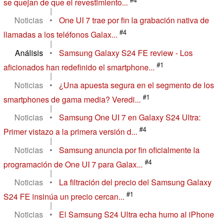
se quejan de que el revestimiento...
|
Noticias
•
One UI 7 trae por fin la grabación nativa de
#4
llamadas a los teléfonos Galax...
|
Análisis
•
Samsung Galaxy S24 FE review - Los
#1
aficionados han redefinido el smartphone...
|
Noticias
•
¿Una apuesta segura en el segmento de los
#1
smartphones de gama media? Veredi...
|
Noticias
•
Samsung One UI 7 en Galaxy S24 Ultra:
#4
Primer vistazo a la primera versión d...
|
Noticias
•
Samsung anuncia por fin oficialmente la
#4
programación de One UI 7 para Galax...
|
Noticias
•
La filtración del precio del Samsung Galaxy
#1
S24 FE insinúa un precio cercan...
|
Noticias
•
El Samsung S24 Ultra echa humo al iPhone