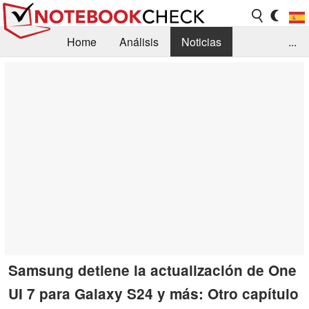
Home
Análisis
Noticias
...
FAQ/Técnica
Biblioteca
Orientación para la Compra
Busca
Contacto
Samsung detiene la actualización de One
UI 7 para Galaxy S24 y más: Otro capítulo