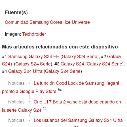
Fuente(s)
Comunidad Samsung Corea
,
Ice Universe
Imagen:
Techdroider
Más artículos relacionados con este dispositivo
#1
Samsung Galaxy S24 FE
(
Galaxy S24 Serie
), #2
Galaxy
S24+
(
Galaxy S24 Serie
), #3
Galaxy S24
(
Galaxy S24 Serie
),
#4
Galaxy S24 Ultra
(
Galaxy S24 Serie
)
Noticias
•
La función Good Lock de Samsung llegará
#4
pronto a Google Play Store
|
Noticias
•
One UI 7 Beta 2 ya se está desplegando en
#4
la serie Galaxy S24
|
Noticias
•
Los usuarios del Samsung Galaxy S24 Ultra
#4