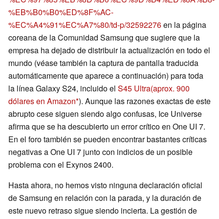
%EB%B0%B0%ED%8F%AC-
%EC%A4%91%EC%A7%80/td-p/32592276
en la página
coreana de la Comunidad Samsung que sugiere que la
empresa ha dejado de distribuir la actualización en todo el
mundo (véase también la captura de pantalla traducida
automáticamente que aparece a continuación) para toda
la línea Galaxy S24, incluido el
S45 Ultra
(aprox. 900
dólares en Amazon
). Aunque las razones exactas de este
abrupto cese siguen siendo algo confusas, Ice Universe
afirma que se ha descubierto un error crítico en One UI 7.
En el foro también se pueden encontrar bastantes críticas
negativas a One UI 7 junto con indicios de un posible
problema con el Exynos 2400.
Hasta ahora, no hemos visto ninguna declaración oficial
de Samsung en relación con la parada, y la duración de
este nuevo retraso sigue siendo incierta. La gestión de