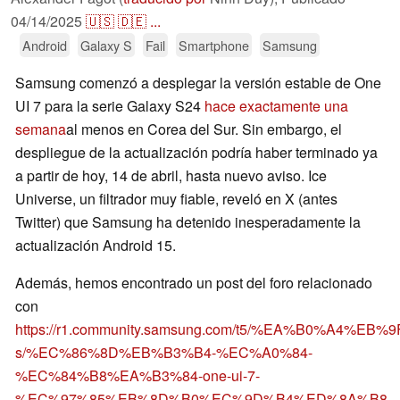
04/14/2025
🇺🇸
🇩🇪
...
Android
Galaxy S
Fail
Smartphone
Samsung
Samsung comenzó a desplegar la versión estable de One
UI 7 para la serie Galaxy S24
hace exactamente una
semana
al menos en Corea del Sur. Sin embargo, el
despliegue de la actualización podría haber terminado ya
a partir de hoy, 14 de abril, hasta nuevo aviso. Ice
Universe, un filtrador muy fiable, reveló en X (antes
Twitter) que Samsung ha detenido inesperadamente la
actualización Android 15.
Además, hemos encontrado un post del foro relacionado
con
https://r1.community.samsung.com/t5/%EA%B0%A4%E
s/%EC%86%8D%EB%B3%B4-%EC%A0%84-
%EC%84%B8%EA%B3%84-one-ui-7-
%EC%97%85%EB%8D%B0%EC%9D%B4%ED%8A%B8-