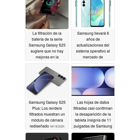
La filtración de la
Samsung llevará 6
batería de la serie
años de
Samsung Galaxy S25
actualizaciones del
sugiere que no hay
sistema operativo al
mejoras en la
mercado de
capacidad
smartphones básicos
09/18/2024
con el sucesor del
Galaxy A15 5G
09/18/2024
Samsung Galaxy S25
Las hojas de datos
Plus: Los renders
filtradas casi confirman
filtrados muestran un
la desaparición de la
módulo de cámara
tableta insignia de 11
rediseñado
pulgadas de Samsung
09/18/2024
09/17/2024