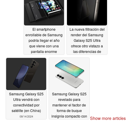
El smartphone
La nueva filtración del
enrollable de Samsung
render del Samsung
podría llegar el año
Galaxy S25 Ultra
que viene con una
ofrece otro vistazo a
pantalla enorme
las diferencias de
diseño con el S24 Ultra
09/17/2024
09/16/2024
Samsung Galaxy S25
Samsung Galaxy S25
Ultra vendrá con
revelado para
conectividad por
mantener el factor de
satélite (en China)
forma de buque
insignia compacto con
09/14/2024
Show more articles
biseles aún más
delgados
09/13/2024