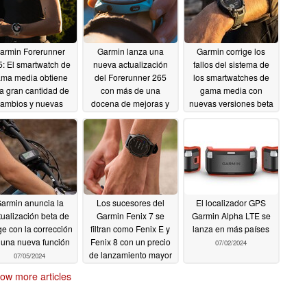
armin Forerunner
Garmin lanza una
Garmin corrige los
5: El smartwatch de
nueva actualización
fallos del sistema de
ma media obtiene
del Forerunner 265
los smartwatches de
a gran cantidad de
con más de una
gama media con
cambios y nuevas
docena de mejoras y
nuevas versiones beta
ciones con la nueva
nuevas funciones
de software
07/20/2024
ualización
07/24/2024
07/23/2024
armin anuncia la
Los sucesores del
El localizador GPS
tualización beta de
Garmin Fenix 7 se
Garmin Alpha LTE se
e con la corrección
filtran como Fenix E y
lanza en más países
 una nueva función
Fenix 8 con un precio
07/02/2024
de lanzamiento mayor
07/05/2024
de lo esperado
ow more articles
07/03/2024