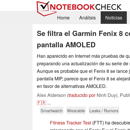
Home
Análisis
Noticias
Se filtra el Garmin Fenix 8 
pantalla AMOLED
Han aparecido en Internet más pruebas de q
preparando una actualización de su serie de
Aunque es probable que el Fenix 8 se lance j
pantalla MIP, parece que el Fenix 8 se alejar
en favor de alternativas AMOLED.
Alex Alderson (
traducido por
Ninh Duy),
Publ
🇫🇷
...
Smartwatch
Wearable
Leaks / Rumors
Fitness Tracker Test
(FTT) ha descubie