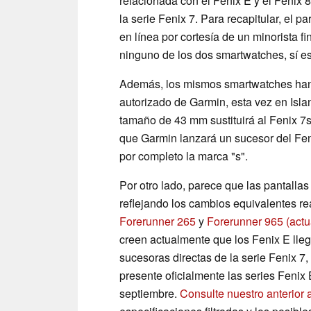
relacionada con el Fenix E y el Fenix
la serie Fenix 7. Para recapitular, el pa
en línea por cortesía de un minorista f
ninguno de los dos smartwatches, sí e
Además, los mismos smartwatches han a
autorizado de Garmin, esta vez en Islan
tamaño de 43 mm sustituirá al Fenix 7s
que Garmin lanzará un sucesor del Fe
por completo la marca "s".
Por otro lado, parece que las pantalla
reflejando los cambios equivalentes re
Forerunner 265
y
Forerunner 965
(act
creen actualmente que los Fenix E lle
sucesoras directas de la serie Fenix 7
presente oficialmente las series Fenix 
septiembre.
Consulte nuestro anterior a