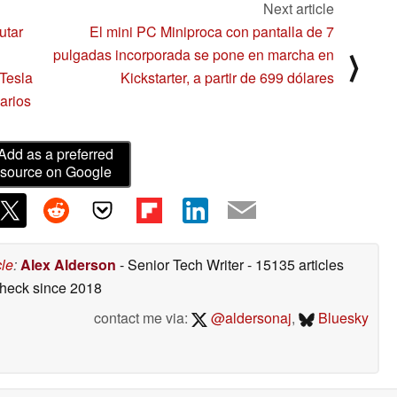
Next article
utar
El mini PC Miniproca con pantalla de 7
pulgadas incorporada se pone en marcha en
⟩
Tesla
Kickstarter, a partir de 699 dólares
uarios
Add as a preferred
source on Google
cle
:
Alex Alderson
- Senior Tech Writer
- 15135 articles
check
since 2018
contact me via:
@aldersonaj
,
Bluesky