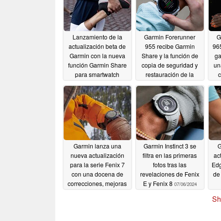
Lanzamiento de la
Garmin Forerunner
G
actualización beta de
955 recibe Garmin
96
Garmin con la nueva
Share y la función de
ga
función Garmin Share
copia de seguridad y
un
para smartwatch
restauración de la
configuración del
fun
07/24/2024
dispositivo con una
act
nueva actualización
07/24/2024
Garmin lanza una
Garmin Instinct 3 se
G
nueva actualización
filtra en las primeras
ac
para la serie Fenix 7
fotos tras las
Edg
con una docena de
revelaciones de Fenix
de
correcciones, mejoras
E y Fenix 8
07/06/2024
y nuevas funciones
Sh
07/15/2024