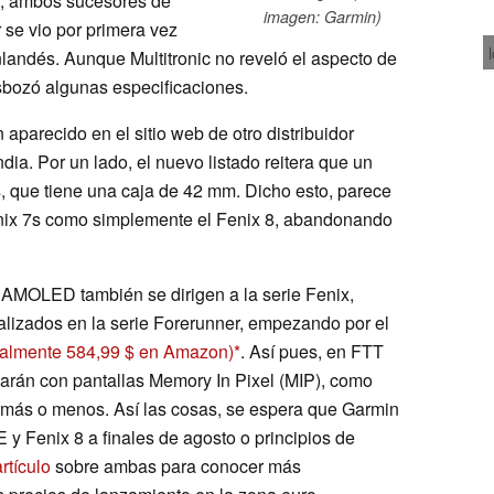
 8, ambos sucesores de
imagen: Garmin)
r se vio por primera vez
inlandés. Aunque Multitronic no reveló el aspecto de
sbozó algunas especificaciones.
parecido en el sitio web de otro distribuidor
dia. Por un lado, el nuevo listado reitera que un
, que tiene una caja de 42 mm. Dicho esto, parece
nix 7s como simplemente el Fenix 8, abandonando
s AMOLED también se dirigen a la serie Fenix,
alizados en la serie Forerunner, empezando por el
ualmente 584,99 $ en Amazon)
. Así pues, en FTT
garán con pantallas Memory In Pixel (MIP), como
, más o menos. Así las cosas, se espera que Garmin
E y Fenix 8 a finales de agosto o principios de
rtículo
sobre ambas para conocer más