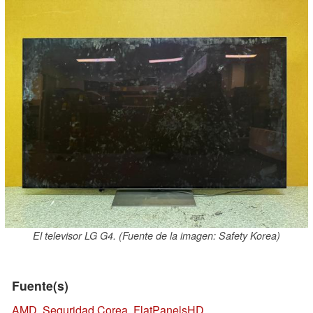
El televisor LG G4. (Fuente de la imagen: Safety Korea)
Fuente(s)
AMD
,
Seguridad Corea
,
FlatPanelsHD