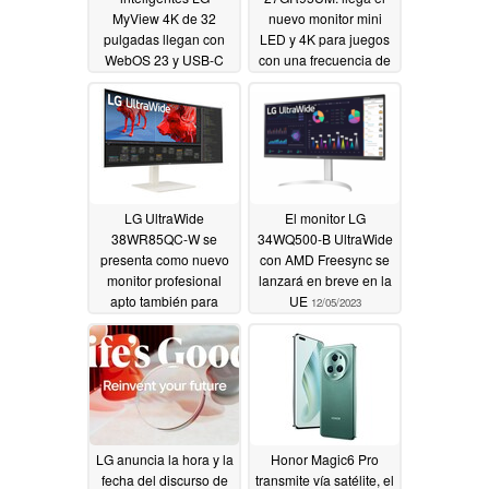
MyView 4K de 32
nuevo monitor mini
pulgadas llegan con
LED y 4K para juegos
WebOS 23 y USB-C
con una frecuencia de
Power Delivery
actualización de 144
Hz y 1.000 nits de brillo
12/19/2023
máximo
12/13/2023
LG UltraWide
El monitor LG
38WR85QC-W se
34WQ500-B UltraWide
presenta como nuevo
con AMD Freesync se
monitor profesional
lanzará en breve en la
apto también para
UE
12/05/2023
jugadores
12/07/2023
LG anuncia la hora y la
Honor Magic6 Pro
fecha del discurso de
transmite vía satélite, el