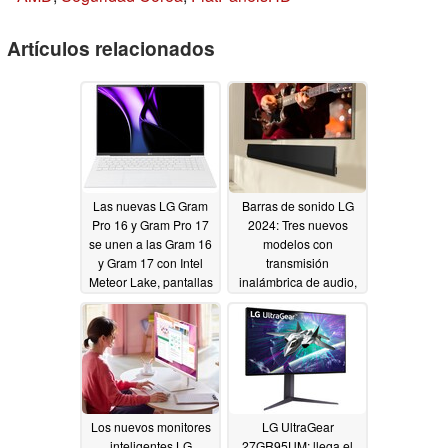
Artículos relacionados
Las nuevas LG Gram
Barras de sonido LG
Pro 16 y Gram Pro 17
2024: Tres nuevos
se unen a las Gram 16
modelos con
y Gram 17 con Intel
transmisión
Meteor Lake, pantallas
inalámbrica de audio,
QHD+ y Gram Link
configuración 9.1.5 y
análisis mejorado de la
01/01/2024
habitación
12/21/2023
Los nuevos monitores
LG UltraGear
inteligentes LG
27GR95UM: llega el