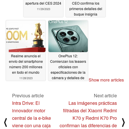
apertura del CES 2024
CEO confirma los
primeros detalles del
11/29/2023
buque insignia
11/28/2023
Realme anuncia el
OnePlus 12:
envío del smartphone
Comienzan los teasers
número 200 millones
oficiales con
en todo el mundo
especificaciones de la
cámara y detalles de
11/28/2023
Show more articles
diseño antes del
lanzamiento en
diciembre
Previous article
Next article
11/28/2023
Intra Drive: El
Las imágenes prácticas
innovador motor
filtradas del Xiaomi Redmi
central de la e-bike
K70 y Redmi K70 Pro
⟨
⟩
viene con una caja
confirman las diferencias de