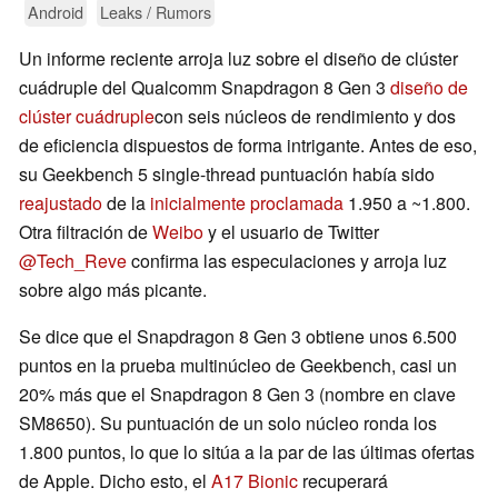
Android
Leaks / Rumors
Un informe reciente arroja luz sobre el diseño de clúster
cuádruple del Qualcomm Snapdragon 8 Gen 3
diseño de
clúster cuádruple
con seis núcleos de rendimiento y dos
de eficiencia dispuestos de forma intrigante. Antes de eso,
su Geekbench 5 single-thread puntuación había sido
reajustado
de la
inicialmente proclamada
1.950 a ~1.800.
Otra filtración de
Weibo
y el usuario de Twitter
@Tech_Reve
confirma las especulaciones y arroja luz
sobre algo más picante.
Se dice que el Snapdragon 8 Gen 3 obtiene unos 6.500
puntos en la prueba multinúcleo de Geekbench, casi un
20% más que el Snapdragon 8 Gen 3 (nombre en clave
SM8650). Su puntuación de un solo núcleo ronda los
1.800 puntos, lo que lo sitúa a la par de las últimas ofertas
de Apple. Dicho esto, el
A17 Bionic
recuperará