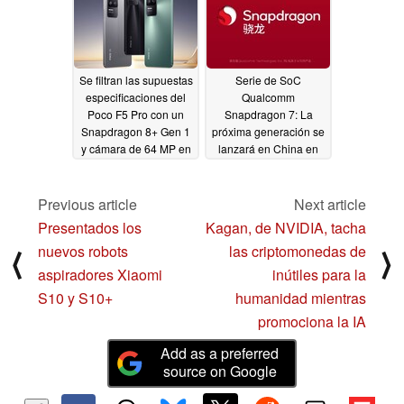
Se filtran las supuestas
Serie de SoC
especificaciones del
Qualcomm
Poco F5 Pro con un
Snapdragon 7: La
Snapdragon 8+ Gen 1
próxima generación se
y cámara de 64 MP en
lanzará en China en
las cartas
marzo de 2023
03/16/2023
03/13/2023
Previous article
Next article
Presentados los
Kagan, de NVIDIA, tacha
nuevos robots
las criptomonedas de
⟨
⟩
aspiradores Xiaomi
inútiles para la
S10 y S10+
humanidad mientras
promociona la IA
Add as a preferred
source on Google