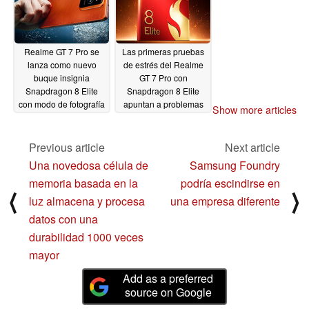
Realme GT 7 Pro se
Las primeras pruebas
lanza como nuevo
de estrés del Realme
buque insignia
GT 7 Pro con
Snapdragon 8 Elite
Snapdragon 8 Elite
con modo de fotografía
apuntan a problemas
Show more articles
submarina
de sobrecalentamiento
11/04/2024
11/03/2024
Previous article
Next article
Una novedosa célula de
Samsung Foundry
memoria basada en la
podría escindirse en
⟨
⟩
luz almacena y procesa
una empresa diferente
datos con una
durabilidad 1000 veces
mayor
Add as a preferred
source on Google