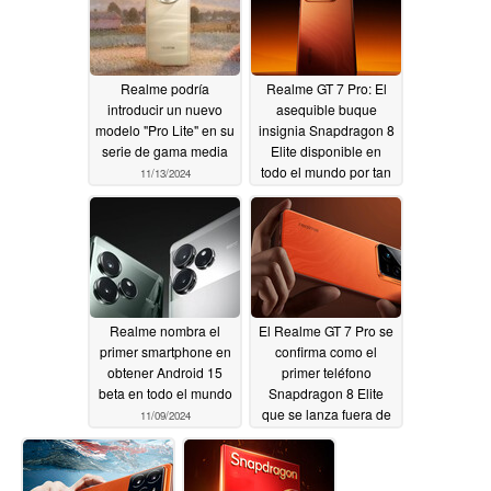
Realme podría
Realme GT 7 Pro: El
introducir un nuevo
asequible buque
modelo "Pro Lite" en su
insignia Snapdragon 8
serie de gama media
Elite disponible en
todo el mundo por tan
11/13/2024
sólo 593 dólares
mediante importación
11/12/2024
Realme nombra el
El Realme GT 7 Pro se
primer smartphone en
confirma como el
obtener Android 15
primer teléfono
beta en todo el mundo
Snapdragon 8 Elite
que se lanza fuera de
11/09/2024
China
11/05/2024