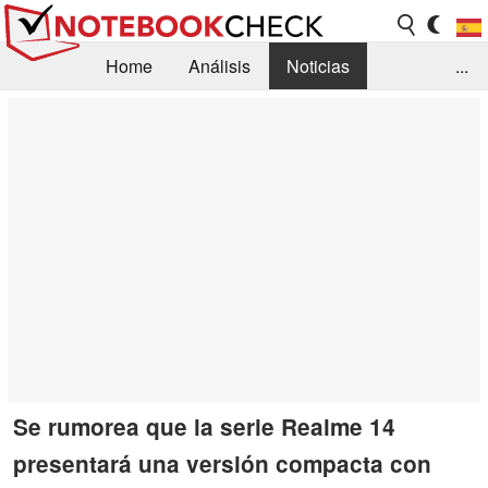
Home
Análisis
Noticias
...
FAQ/Técnica
Biblioteca
Orientación para la Compra
Busca
Contacto
Se rumorea que la serie Realme 14
presentará una versión compacta con