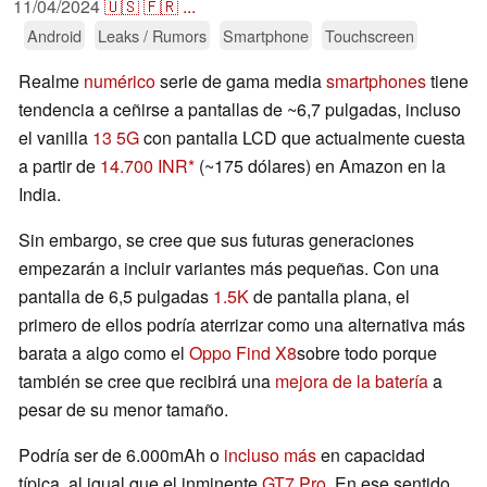
11/04/2024
🇺🇸
🇫🇷
...
Android
Leaks / Rumors
Smartphone
Touchscreen
Realme
numérico
serie de gama media
smartphones
tiene
tendencia a ceñirse a pantallas de ~6,7 pulgadas, incluso
el vanilla
13 5G
con pantalla LCD que actualmente cuesta
a partir de
14.700 INR
(~175 dólares) en Amazon en la
India.
Sin embargo, se cree que sus futuras generaciones
empezarán a incluir variantes más pequeñas. Con una
pantalla de 6,5 pulgadas
1.5K
de pantalla plana, el
primero de ellos podría aterrizar como una alternativa más
barata a algo como el
Oppo Find X8
sobre todo porque
también se cree que recibirá una
mejora de la batería
a
pesar de su menor tamaño.
Podría ser de 6.000mAh o
incluso más
en capacidad
típica, al igual que el inminente
GT7 Pro
. En ese sentido,