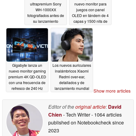
ultrapremium Sony
nuevo monitor para
WH-1000XX
juegos con panel
fotografiados antes de
OLED en tándem de 4
su lanzamiento
capas y 1500 nits de
mundial
brillo máximo
05/05/2026
05/02/2026
Gigabyte lanza un
Los nuevos auriculares
nuevo monitor gaming
inalámbricos Xiaomi
premium 4K QD-OLED
Redmi over-ear,
con una frecuencia de
detallados y de
refresco de 240 Hz
lanzamiento mundial
Show more articles
05/01/2026
04/25/2026
Editor of the
original article
:
David
Chien
- Tech Writer
- 1064 articles
published on Notebookcheck
since
2023