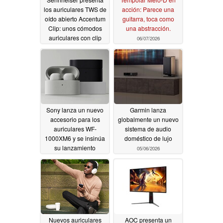
los auriculares TWS de
acción: Parece una
oído abierto Accentum
guitarra, toca como
Clip: unos cómodos
una abstracción.
auriculares con clip
06/07/2026
que ofrecen
reproducción de audio
de alta resolución
06/19/2026
Sony lanza un nuevo
Garmin lanza
accesorio para los
globalmente un nuevo
auriculares WF-
sistema de audio
1000XM6 y se insinúa
doméstico de lujo
su lanzamiento
05/06/2026
internacional
05/07/2026
Nuevos auriculares
AOC presenta un