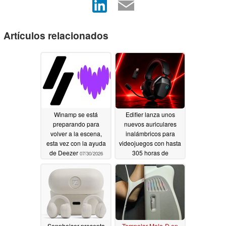
Artículos relacionados
Winamp se está
Edifier lanza unos
preparando para
nuevos auriculares
volver a la escena,
inalámbricos para
esta vez con la ayuda
videojuegos con hasta
de Deezer
305 horas de
07/30/2026
autonomía
07/02/2026
Sennheiser presenta
Tempolar Melo-D en