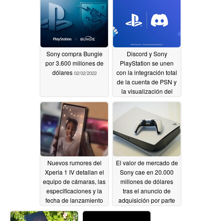
Sony compra Bungie
Discord y Sony
por 3.600 millones de
PlayStation se unen
dólares
con la integración total
02/02/2022
de la cuenta de PSN y
la visualización del
perfil de actividad de
los juegos de PS4/PS5
02/01/2022
Nuevos rumores del
El valor de mercado de
Xperia 1 IV detallan el
Sony cae en 20.000
equipo de cámaras, las
millones de dólares
especificaciones y la
tras el anuncio de
fecha de lanzamiento
adquisición por parte
del buque insignia de
de Microsoft
01/21/2022
Sony para 2022