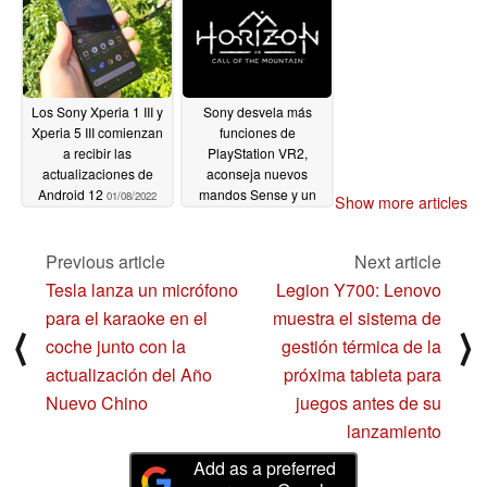
01/29/2022
Los Sony Xperia 1 III y
Sony desvela más
Xperia 5 III comienzan
funciones de
a recibir las
PlayStation VR2,
actualizaciones de
aconseja nuevos
Android 12
mandos Sense y un
01/08/2022
Show more articles
tráiler exclusivo del
juego Horizon VR
Previous article
Next article
01/05/2022
Tesla lanza un micrófono
Legion Y700: Lenovo
para el karaoke en el
muestra el sistema de
⟨
⟩
coche junto con la
gestión térmica de la
actualización del Año
próxima tableta para
Nuevo Chino
juegos antes de su
lanzamiento
Add as a preferred