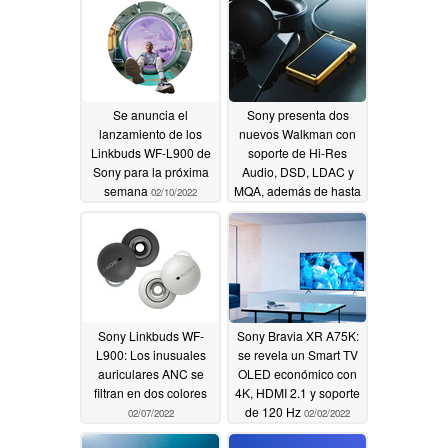
Se anuncia el
Sony presenta dos
lanzamiento de los
nuevos Walkman con
Linkbuds WF-L900 de
soporte de Hi-Res
Sony para la próxima
Audio, DSD, LDAC y
semana
MQA, además de hasta
02/10/2022
40 horas de duración
de la batería
02/10/2022
Sony Linkbuds WF-
Sony Bravia XR A75K:
L900: Los inusuales
se revela un Smart TV
auriculares ANC se
OLED económico con
filtran en dos colores
4K, HDMI 2.1 y soporte
de 120 Hz
02/07/2022
02/02/2022