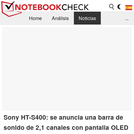
Home
Análisis
Noticias
...
FAQ/Técnica
Biblioteca
Orientación para la Compra
Busca
Contacto
Sony HT-S400: se anuncia una barra de
sonido de 2,1 canales con pantalla OLED