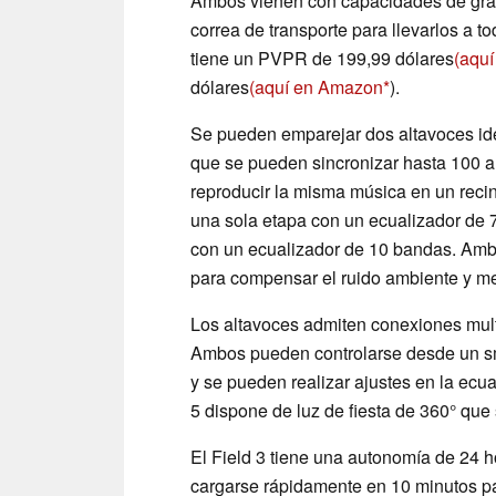
Ambos vienen con capacidades de gra
correa de transporte para llevarlos a to
tiene un PVPR de 199,99 dólares
(aqu
dólares
(aquí en Amazon
).
Se pueden emparejar dos altavoces idé
que se pueden sincronizar hasta 100 a
reproducir la misma música en un recin
una sola etapa con un ecualizador de 7
con un ecualizador de 10 bandas. Amb
para compensar el ruido ambiente y mej
Los altavoces admiten conexiones multi
Ambos pueden controlarse desde un s
y se pueden realizar ajustes en la ecua
5 dispone de luz de fiesta de 360° que
El Field 3 tiene una autonomía de 24 
cargarse rápidamente en 10 minutos p