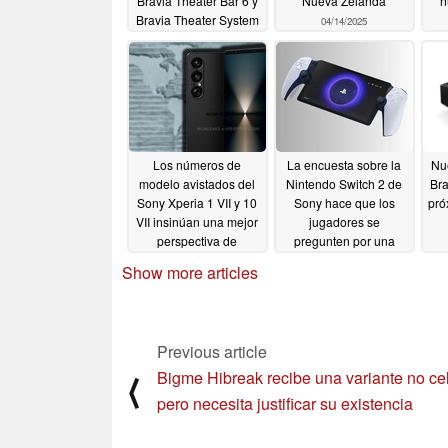
Bravia Theater Bar 6 y
Nueva Zelanda
n
Bravia Theater System
04/14/2025
6
04/15/2025
Los números de
La encuesta sobre la
Nu
modelo avistados del
Nintendo Switch 2 de
Bra
Sony Xperia 1 VII y 10
Sony hace que los
pró
VII insinúan una mejor
jugadores se
perspectiva de
pregunten por una
lanzamiento en EE.UU
nueva portátil de
Show more articles
PlayStation
04/08/2025
04/07/2025
Previous article
Bigme Hibreak recibe una variante no cel
⟨
pero necesita justificar su existencia