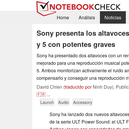
Home
Análisis
Noticias
Sony presenta los altavoces
y 5 con potentes graves
Sony ha presentado dos altavoces con un re
mejorado para una reproducción musical poten
5. Ambos monitorizan activamente el ruido a
compensarlo y conseguir una reproducción mu
David Chien (
traducido por
Ninh Duy),
Publi
🇫🇷
...
Launch
Audio
Accessory
Sony ha lanzado dos nuevos altavoces 
de la serie ULT Power Sound: el ULT Fi