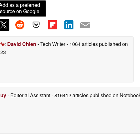
Add as a preferred
source on Google
cle
:
David Chien
- Tech Writer
- 1064 articles published on
023
Duy
- Editorial Assistant
- 816412 articles published on Notebo