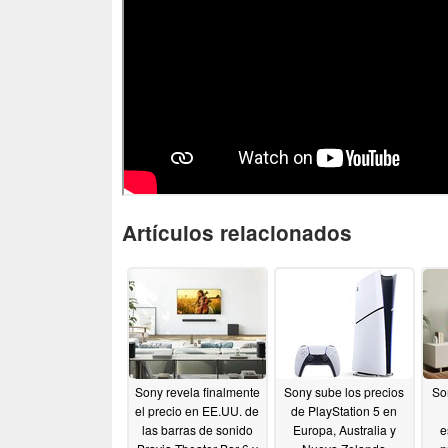
Artículos relacionados
Sony revela finalmente
Sony sube los precios
So
el precio en EE.UU. de
de PlayStation 5 en
las barras de sonido
Europa, Australia y
e