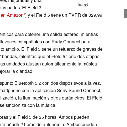
ves mejoradas y una
Sony)
das partes. El Field 3
í en Amazon
) y el Field 5 tiene un PVPR de 329,99
nticos para obtener una salida estéreo, mientras
ltavoces compatibles con Party Connect para
to amplio. El Field 3 tiene un refuerzo de graves de
 bandas, mientras que el Field 5 tiene dos etapas
as unidades ajustan automáticamente la música
orar la claridad.
punto Bluetooth 5.2 con dos dispositivos a la vez.
martphone con la aplicación Sony Sound Connect,
lización, la iluminación y otros parámetros. El Field
 se sincroniza con la música.
horas y el Field 5 de 25 horas. Ambos pueden
ara añadir 2 horas de autonomía. Ambos pueden