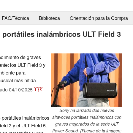
FAQ/Técnica
Biblioteca
Orientación para la Compra
 portátiles inalámbricos ULT Field 3
ndimiento de graves
te: los ULT Field 3 y
mbiente para
sical más nítida.
cado
04/10/2025
🇺🇸
Sony ha lanzado dos nuevos
altavoces portátiles inalámbricos con
portátiles inalámbricos
graves mejorados de la serie ULT
eld 3 y el ULT Field 5.
Power Sound. (Fuente de la imagen: