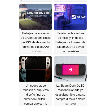
Rebajas de adviento
Reveladas las fechas
de EA en Steam: Hasta
de inicio y fin de las
un 93% de descuento
Rebajas de Invierno de
en varios títulos AAA
Steam 2024 a través
de materiales
12/14/2024
promocionales filtrados
12/14/2024
Un nuevo vídeo
La Steam Deck OLED
muestra el supuesto
reacondicionada ya
diseño final de
está disponible para su
Nintendo Switch 2
compra directa a Valve
comparado con la
12/11/2024