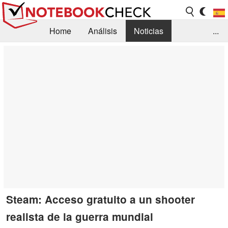
Home
Análisis
Noticias
...
FAQ/Técnica
Biblioteca
Orientación para la Compra
Busca
Contacto
Steam: Acceso gratuito a un shooter
realista de la guerra mundial