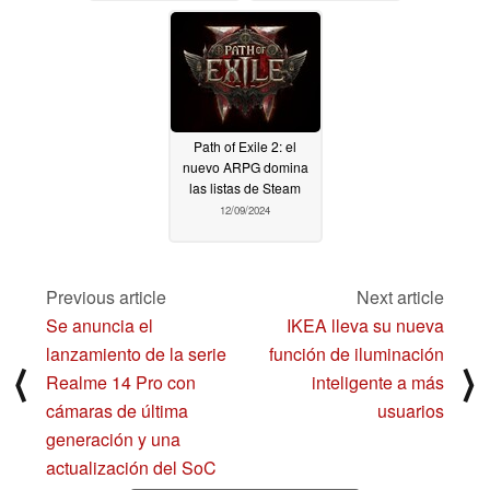
Steam Deck de Valve y
la Switch OLED
12/12/2024
Path of Exile 2: el
nuevo ARPG domina
las listas de Steam
12/09/2024
Previous article
Next article
Se anuncia el
IKEA lleva su nueva
lanzamiento de la serie
función de iluminación
⟨
⟩
Realme 14 Pro con
inteligente a más
cámaras de última
usuarios
generación y una
actualización del SoC