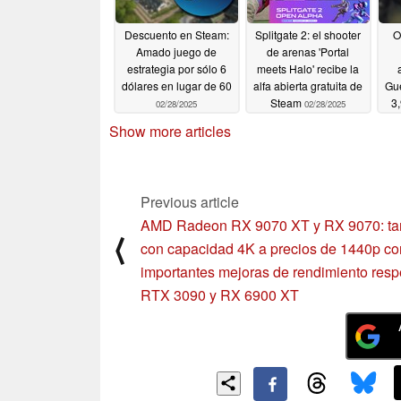
Descuento en Steam:
Splitgate 2: el shooter
O
Amado juego de
de arenas 'Portal
estrategia por sólo 6
meets Halo' recibe la
dólares en lugar de 60
alfa abierta gratuita de
Gue
Steam
3
02/28/2025
02/28/2025
8
Show more articles
Previous article
AMD Radeon RX 9070 XT y RX 9070: tar
⟨
con capacidad 4K a precios de 1440p co
importantes mejoras de rendimiento resp
RTX 3090 y RX 6900 XT