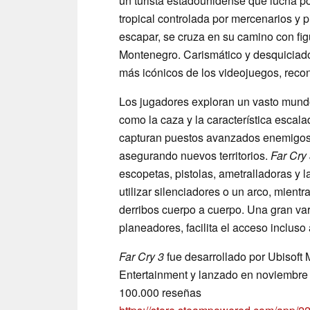
un turista estadounidense que lucha po
tropical controlada por mercenarios y p
escapar, se cruza en su camino con fig
Montenegro. Carismático y desquiciado
más icónicos de los videojuegos, recon
Los jugadores exploran un vasto mundo 
como la caza y la característica escala
capturan puestos avanzados enemigos,
asegurando nuevos territorios.
Far Cry
escopetas, pistolas, ametralladoras y
utilizar silenciadores o un arco, mient
derribos cuerpo a cuerpo. Una gran va
planeadores, facilita el acceso incluso
Far Cry 3
fue desarrollado por Ubisoft 
Entertainment y lanzado en noviembre
100.000 reseñas