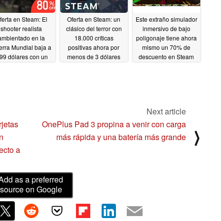
ferta en Steam: El
Oferta en Steam: un
Este extraño simulador
shooter realista
clásico del terror con
inmersivo de bajo
ambientado en la
18.000 críticas
poligonaje tiene ahora
rra Mundial baja a
positivas ahora por
mismo un 70% de
,99 dólares con un
menos de 3 dólares
descuento en Steam
0% de descuento
02/27/2025
02/27/2025
02/27/2025
Next article
jetas
OnePlus Pad 3 propina a venir con carga
⟩
n
más rápida y una batería más grande
ecto a
Add as a preferred
source on Google