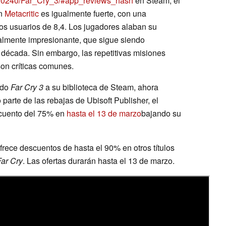
220240/Far_Cry_3/#app_reviews_hash
en Steam, el
en
Metacritic
es igualmente fuerte, con una
os usuarios de 8,4. Los jugadores alaban su
almente impresionante, que sigue siendo
década. Sin embargo, las repetitivas misiones
son críticas comunes.
ido
Far Cry 3
a su biblioteca de Steam, ahora
parte de las rebajas de Ubisoft Publisher, el
scuento del 75% en
hasta el 13 de marzo
bajando su
frece descuentos de hasta el 90% en otros títulos
Far Cry
. Las ofertas durarán hasta el 13 de marzo.