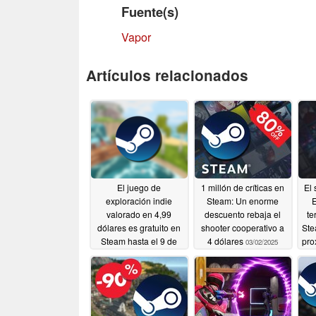
Fuente(s)
Vapor
Artículos relacionados
El juego de
1 millón de críticas en
El 
exploración indie
Steam: Un enorme
E
valorado en 4,99
descuento rebaja el
te
dólares es gratuito en
shooter cooperativo a
Ste
Steam hasta el 9 de
4 dólares
pro
03/02/2025
marzo
03/03/2025