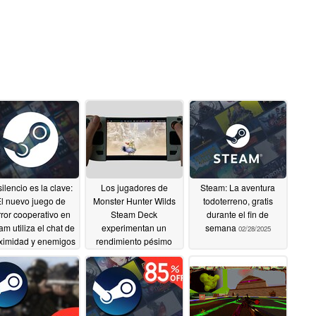
silencio es la clave:
Los jugadores de
Steam: La aventura
l nuevo juego de
Monster Hunter Wilds
todoterreno, gratis
rror cooperativo en
Steam Deck
durante el fin de
am utiliza el chat de
experimentan un
semana
02/28/2025
ximidad y enemigos
rendimiento pésimo
reactivos al ruido
03/01/2025
03/02/2025