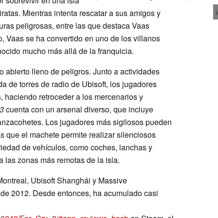
r sobrevivir en una isla
iratas. Mientras intenta rescatar a sus amigos y
uras peligrosas, entre las que destaca Vaas
, Vaas se ha convertido en uno de los villanos
ocido mucho más allá de la franquicia.
abierto lleno de peligros. Junto a actividades
da de torres de radio de Ubisoft, los jugadores
 haciendo retroceder a los mercenarios y
 3
cuenta con un arsenal diverso, que incluye
 lanzacohetes. Los jugadores más sigilosos pueden
ras que el machete permite realizar silenciosos
riedad de vehículos, como coches, lanchas y
 a las zonas más remotas de la isla.
Montreal, Ubisoft Shanghái y Massive
 de 2012. Desde entonces, ha acumulado casi