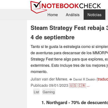
Home
Análisis
Noticias
Steam Strategy Fest rebaja 
4 de septiembre
Tanto si te gusta la estrategia como si simp
de aventuras para descansar de los MMORPG
Strategy Fest tiene algo para que explores, 
extermines. Esto incluye tres de los mejores 
momento.
Julian van der Merwe
(
traduc
,
👁
Daniel R Deakin
Publicado
09/01/2023
🇺🇸
🇨🇳
...
List
Gaming
1. Northgard - 70% de descuent