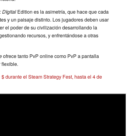
 DIgital
Edition es la asimetría, que hace que cada
es y un paisaje distinto. Los jugadores deben usar
er el poder de su civilización desarrollando la
gestionando recursos, y enfrentándose a otras
e
ofrece tanto PvP online como PvP a pantalla
flexible.
9 $ durante el Steam Strategy Fest, hasta el 4 de