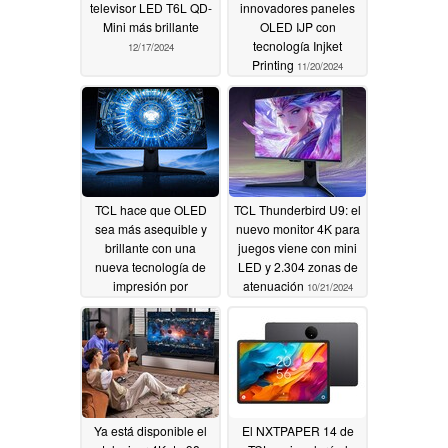
televisor LED T6L QD-
innovadores paneles
Mini más brillante
OLED IJP con
tecnología Injket
12/17/2024
Printing
11/20/2024
TCL hace que OLED
TCL Thunderbird U9: el
sea más asequible y
nuevo monitor 4K para
brillante con una
juegos viene con mini
nueva tecnología de
LED y 2.304 zonas de
impresión por
atenuación
10/21/2024
inyección de tinta
10/28/2024
Ya está disponible el
El NXTPAPER 14 de