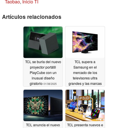
Taobao
,
Inicio TI
Artículos relacionados
TCL se burla del nuevo
TCL supera a
proyector portátil
Samsung en el
PlayCube con un
mercado de los
inusual diseño
televisores ultra
giratorio
grandes y las marcas
01/08/2025
chinas toman la
delantera
12/25/2024
TCL anuncia el nuevo
TCL presenta nuevos e