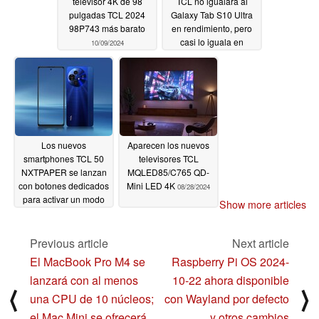
televisor 4K de 98
TCL no igualará al
pulgadas TCL 2024
Galaxy Tab S10 Ultra
98P743 más barato
en rendimiento, pero
casi lo iguala en
10/09/2024
tamaño
09/07/2024
Los nuevos
Aparecen los nuevos
smartphones TCL 50
televisores TCL
NXTPAPER se lanzan
MQLED85/C765 QD-
con botones dedicados
Mini LED 4K
08/28/2024
para activar un modo
Show more articles
de tinta casi E
09/06/2024
Previous article
Next article
El MacBook Pro M4 se
Raspberry Pi OS 2024-
lanzará con al menos
10-22 ahora disponible
⟨
⟩
una CPU de 10 núcleos;
con Wayland por defecto
el Mac Mini se ofrecerá
y otros cambios