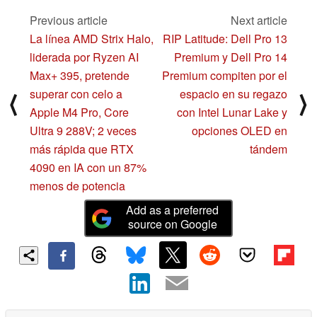
laterales
01/09/2025
01/06/2025
Previous article
Next article
La línea AMD Strix Halo,
RIP Latitude: Dell Pro 13
liderada por Ryzen AI
Premium y Dell Pro 14
Max+ 395, pretende
Premium compiten por el
superar con celo a
espacio en su regazo
⟨
⟩
Apple M4 Pro, Core
con Intel Lunar Lake y
Ultra 9 288V; 2 veces
opciones OLED en
más rápida que RTX
tándem
4090 en IA con un 87%
menos de potencia
Add as a preferred
source on Google