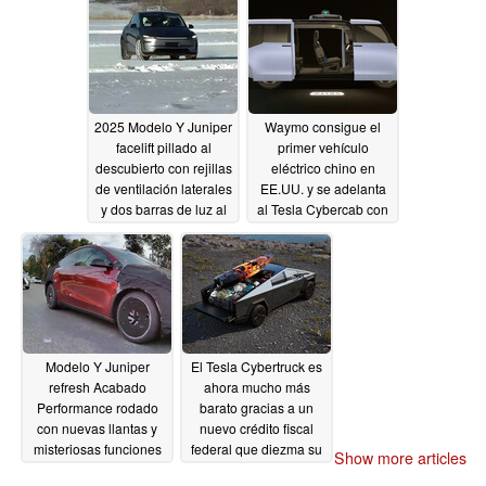
seis y siete plazas
Ángeles aunque el olor
a humo habría pasado
01/10/2025
de largo
01/09/2025
2025 Modelo Y Juniper
Waymo consigue el
facelift pillado al
primer vehículo
descubierto con rejillas
eléctrico chino en
de ventilación laterales
EE.UU. y se adelanta
y dos barras de luz al
al Tesla Cybercab con
estilo Cybercab
el Zeekr RT impulsado
por NVIDIA Thor
01/09/2025
01/09/2025
Modelo Y Juniper
El Tesla Cybertruck es
refresh Acabado
ahora mucho más
Performance rodado
barato gracias a un
con nuevas llantas y
nuevo crédito fiscal
misteriosas funciones
federal que diezma su
Show more articles
de los retrovisores
valor de reventa