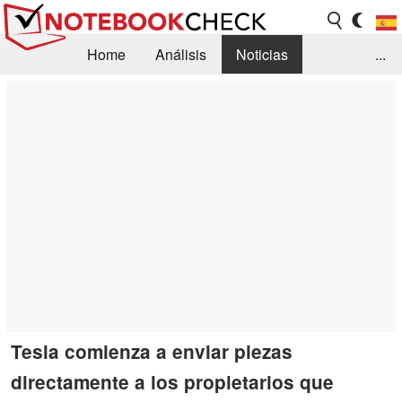
Home
Análisis
Noticias
...
FAQ/Técnica
Biblioteca
Orientación para la Compra
Busca
Contacto
Tesla comienza a enviar piezas
directamente a los propietarios que