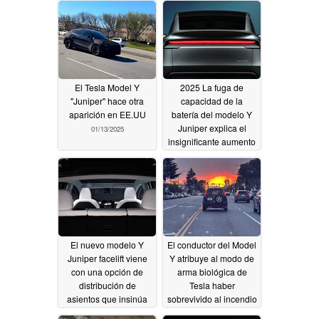
modelo más barato de
pintura multicapa
2025 aparece en la
01/14/2025
lista de créditos
fiscales
01/16/2025
El Tesla Model Y
2025 La fuga de
"Juniper" hace otra
capacidad de la
aparición en EE.UU
batería del modelo Y
Juniper explica el
01/13/2025
insignificante aumento
de la autonomía
01/10/2025
El nuevo modelo Y
El conductor del Model
Juniper facelift viene
Y atribuye al modo de
con una opción de
arma biológica de
distribución de
Tesla haber
asientos que insinúa
sobrevivido al incendio
configuraciones de
de Palisades en Los