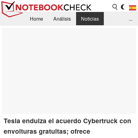
Home
Análisis
Noticias
...
FAQ/Técnica
Biblioteca
Orientación para la Compra
Busca
Contacto
Tesla endulza el acuerdo Cybertruck con
envolturas gratuitas; ofrece