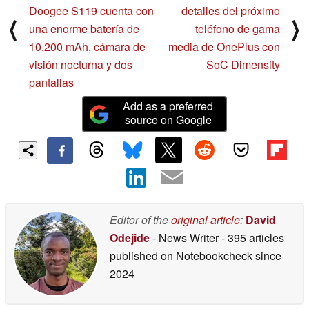
Doogee S119 cuenta con
detalles del próximo
⟨
⟩
una enorme batería de
teléfono de gama
10.200 mAh, cámara de
media de OnePlus con
visión nocturna y dos
SoC Dimensity
pantallas
Add as a preferred
source on Google
Editor of the
original article
:
David
Odejide
- News Writer
- 395 articles
published on Notebookcheck
since
2024