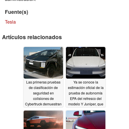
Fuente(s)
Tesla
Artículos relacionados
Las primeras pruebas
Ya se conoce la
de clasificación de
estimación oficial de la
seguridad en
prueba de autonomía
colisiones de
EPA del refresco del
Cybertruck demuestran
modelo Y Juniper, que
cómo el paquete de
funciona más con una
baterías permanece
carga a pesar de
indemne
utilizar la misma
02/20/2025
batería
02/06/2025