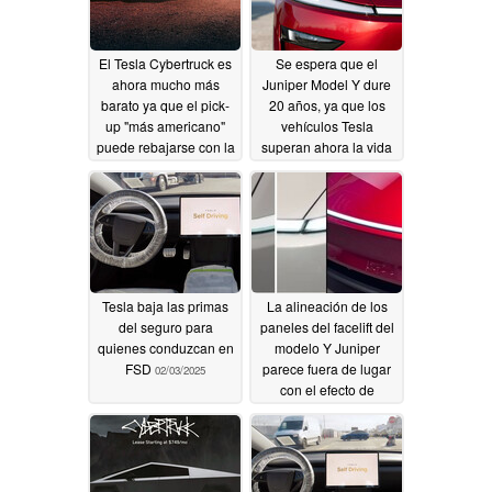
El Tesla Cybertruck es
Se espera que el
ahora mucho más
Juniper Model Y dure
barato ya que el pick-
20 años, ya que los
up "más americano"
vehículos Tesla
puede rebajarse con la
superan ahora la vida
desgravación fiscal del
útil de los coches
Gobierno
diésel en un nuevo
02/05/2025
estudio sobre la
longevidad de los VE
02/05/2025
Tesla baja las primas
La alineación de los
del seguro para
paneles del facelift del
quienes conduzcan en
modelo Y Juniper
FSD
parece fuera de lugar
02/03/2025
con el efecto de
paralaje de la barra de
luces seccionada
02/03/2025