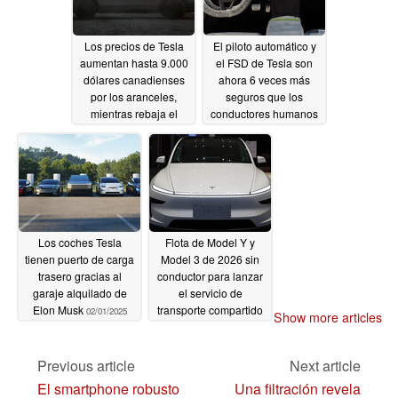
Los precios de Tesla
El piloto automático y
aumentan hasta 9.000
el FSD de Tesla son
dólares canadienses
ahora 6 veces más
por los aranceles,
seguros que los
mientras rebaja el
conductores humanos
alquiler del Cybertruck
que los apagan para
en EE.UU. y
enviar mensajes de
quintuplica las
texto desde sus
referencias del Model
teléfonos
02/01/2025
3
02/02/2025
Los coches Tesla
Flota de Model Y y
tienen puerto de carga
Model 3 de 2026 sin
trasero gracias al
conductor para lanzar
garaje alquilado de
el servicio de
Elon Musk
transporte compartido
02/01/2025
Show more articles
de pago de Tesla en
Texas
01/30/2025
Previous article
Next article
El smartphone robusto
Una filtración revela