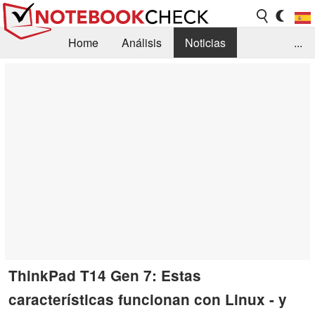
Home
Análisis
Noticias
...
FAQ/Técnica
Biblioteca
Orientación para la Compra
Busca
Contacto
ThinkPad T14 Gen 7: Estas
características funcionan con Linux - y