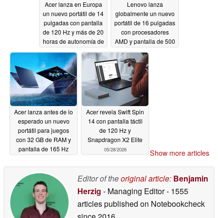
Acer lanza en Europa
Lenovo lanza
un nuevo portátil de 14
globalmente un nuevo
pulgadas con pantalla
portátil de 16 pulgadas
de 120 Hz y más de 20
con procesadores
horas de autonomía de
AMD y pantalla de 500
batería
nits
05/29/2026
05/29/2026
Acer lanza antes de lo
Acer revela Swift Spin
esperado un nuevo
14 con pantalla táctil
portátil para juegos
de 120 Hz y
con 32 GB de RAM y
Snapdragon X2 Elite
pantalla de 165 Hz
05/28/2026
Show more articles
05/28/2026
Editor of the
original article
:
Benjamin
Herzig
- Managing Editor
- 1555
articles published on Notebookcheck
since 2016