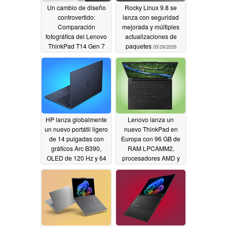
Un cambio de diseño
Rocky Linux 9.8 se
controvertido:
lanza con seguridad
Comparación
mejorada y múltiples
fotográfica del Lenovo
actualizaciones de
ThinkPad T14 Gen 7
paquetes
05/29/2026
frente al T14 Gen 6
05/30/2026
HP lanza globalmente
Lenovo lanza un
un nuevo portátil ligero
nuevo ThinkPad en
de 14 pulgadas con
Europa con 96 GB de
gráficos Arc B390,
RAM LPCAMM2,
OLED de 120 Hz y 64
procesadores AMD y
GB de RAM
pantalla OLED de 120
05/29/2026
Hz
05/29/2026