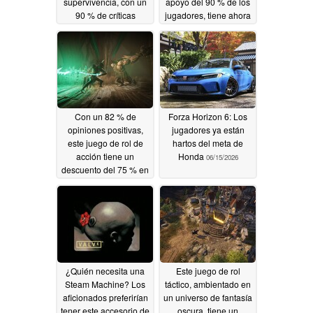
supervivencia, con un
apoyo del 90 % de los
90 % de críticas
jugadores, tiene ahora
positivas, tiene
un descuento del 75 %
actualmente un
en Steam
06/17/2026
descuento del 50 % en
Steam.
06/18/2026
Con un 82 % de
Forza Horizon 6: Los
opiniones positivas,
jugadores ya están
este juego de rol de
hartos del meta de
acción tiene un
Honda
06/15/2026
descuento del 75 % en
Steam
06/16/2026
¿Quién necesita una
Este juego de rol
Steam Machine? Los
táctico, ambientado en
aficionados preferirían
un universo de fantasía
tener este accesorio de
oscura, tiene un