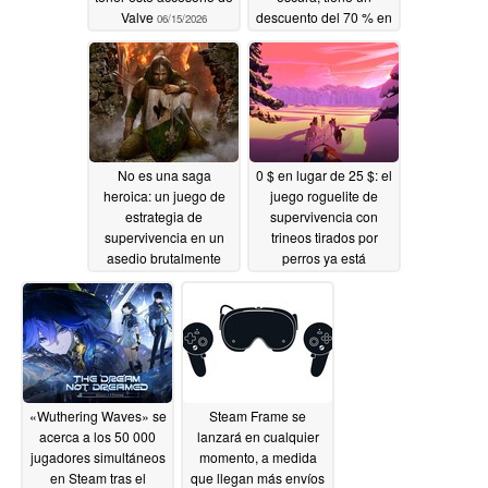
Valve
descuento del 70 % en
06/15/2026
Steam
06/15/2026
No es una saga
0 $ en lugar de 25 $: el
heroica: un juego de
juego roguelite de
estrategia de
supervivencia con
supervivencia en un
trineos tirados por
asedio brutalmente
perros ya está
difícil, ahora a 2,50 $
disponible de forma
en Steam
gratuita en Steam
06/13/2026
06/13/2026
«Wuthering Waves» se
Steam Frame se
acerca a los 50 000
lanzará en cualquier
jugadores simultáneos
momento, a medida
en Steam tras el
que llegan más envíos