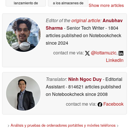
lanzamiento de
a los almacenes de
Show more articles
«Cyberpunk»
Valve en Estados
06/13/2026
Unidos
06/13/2026
Editor of the
original article
:
Anubhav
Sharma
- Senior Tech Writer
- 1804
articles published on Notebookcheck
since 2024
contact me via:
@lottamuzic
,
LinkedIn
Translator:
Ninh Ngoc Duy
- Editorial
Assistant
- 814621 articles published
on Notebookcheck
since 2008
contact me via:
Facebook
>
Análisis y pruebas de ordenadores portátiles y móviles teléfonos
>